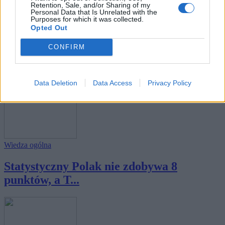
Retention, Sale, and/or Sharing of my
Personal Data that Is Unrelated with the
Purposes for which it was collected.
Opted Out
Wiedza ogólna
CONFIRM
Czy wiesz więcej niż statystyczny
Europejczyk...
Data Deletion
Data Access
Privacy Policy
Wiedza ogólna
Statystyczny Polak nie zdobywa 8
punktów, a T...