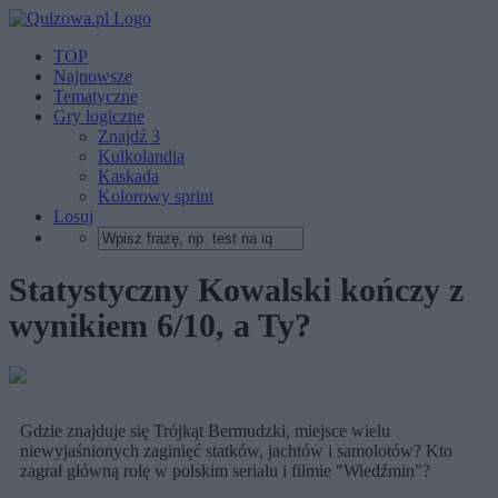
TOP
Najnowsze
Tematyczne
Gry logiczne
Znajdź 3
Kulkolandia
Kaskada
Kolorowy sprint
Losuj
Statystyczny Kowalski kończy z
wynikiem 6/10, a Ty?
Gdzie znajduje się Trójkąt Bermudzki, miejsce wielu
niewyjaśnionych zaginięć statków, jachtów i samolotów? Kto
zagrał główną rolę w polskim serialu i filmie "Wiedźmin"?