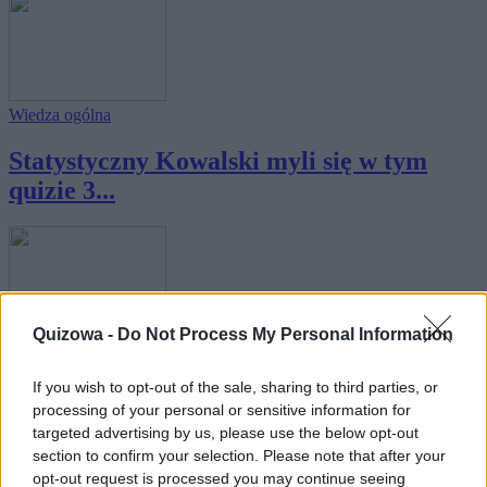
Wiedza ogólna
Statystyczny Kowalski myli się w tym
quizie 3...
Quizowa -
Do Not Process My Personal Information
Wiedza ogólna
If you wish to opt-out of the sale, sharing to third parties, or
Statystyczny Kowalski popełnia w tym
processing of your personal or sensitive information for
quizie 4...
targeted advertising by us, please use the below opt-out
section to confirm your selection. Please note that after your
opt-out request is processed you may continue seeing