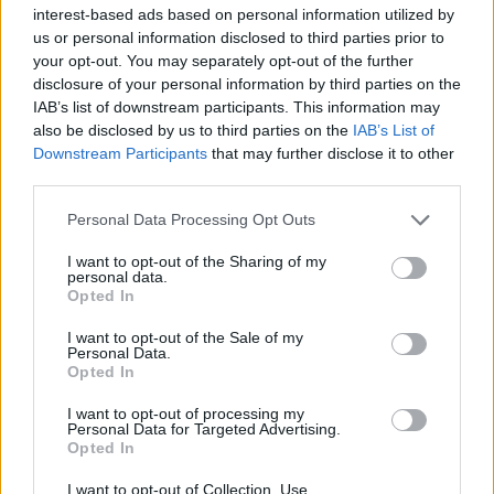
interest-based ads based on personal information utilized by
us or personal information disclosed to third parties prior to
your opt-out. You may separately opt-out of the further
disclosure of your personal information by third parties on the
Wiedza ogólna
IAB’s list of downstream participants. This information may
also be disclosed by us to third parties on the
IAB’s List of
Tylko 4% osób kończy ten quiz wiedzy
Downstream Participants
that may further disclose it to other
ogólnej ...
third parties.
Personal Data Processing Opt Outs
I want to opt-out of the Sharing of my
personal data.
Opted In
Wiedza ogólna
I want to opt-out of the Sale of my
Personal Data.
Opted In
Większość kończy z wynikiem 7/10.
Będziesz le...
I want to opt-out of processing my
Personal Data for Targeted Advertising.
Opted In
I want to opt-out of Collection, Use,