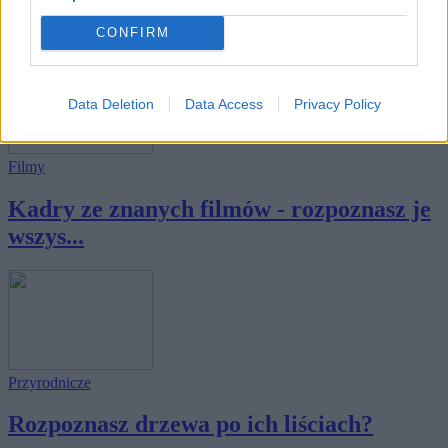
Rozpoznasz, gdzie wykonano te zdjęcia?
CONFIRM
Data Deletion
Data Access
Privacy Policy
Filmy
Kadry ze znanych filmów - rozpoznasz je
wszys...
Przyrodnicze
Rozpoznasz drzewa po ich liściach?