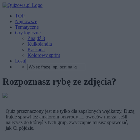
TOP
Najnowsze
Tematyczne
Gry logiczne
Znajdź 3
Kulkolandia
Kaskada
Kolorowy sprint
Losuj
Rozpoznasz rybę ze zdjęcia?
Quiz przeznaczony jest nie tylko dla zapalonych wędkarzy. Dużą
frajdę sprawi też amatorom przyrody i... owoców morza. Jeśli
należysz do którejś z tych grup, zwyczajnie musisz sprawdzić,
jak Ci pójdzie.