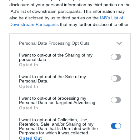
disclosure of your personal information by third parties on the
Paryż czy Rzym - rozpoznasz, gdzie
IAB’s list of downstream participants. This information may
also be disclosed by us to third parties on the
IAB’s List of
zrobiono t...
Downstream Participants
that may further disclose it to other
third parties.
Personal Data Processing Opt Outs
I want to opt-out of the Sharing of my
personal data.
Opted In
Geografia
I want to opt-out of the Sale of my
Warszawa czy Kraków - rozpoznasz,
Personal Data.
gdzie zrobi...
Opted In
I want to opt-out of processing my
Personal Data for Targeted Advertising.
Opted In
I want to opt-out of Collection, Use,
Retention, Sale, and/or Sharing of my
Personal Data that Is Unrelated with the
Purposes for which it was collected.
Sztuka
·
Geografia
Opted Out