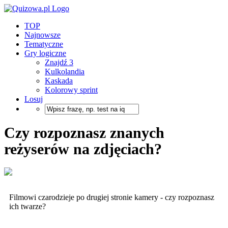
TOP
Najnowsze
Tematyczne
Gry logiczne
Znajdź 3
Kulkolandia
Kaskada
Kolorowy sprint
Losuj
Czy rozpoznasz znanych
reżyserów na zdjęciach?
Filmowi czarodzieje po drugiej stronie kamery - czy rozpoznasz
ich twarze?