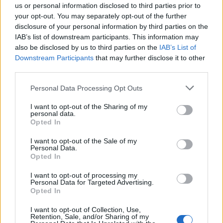
us or personal information disclosed to third parties prior to
Wiedza ogólna
your opt-out. You may separately opt-out of the further
disclosure of your personal information by third parties on the
Kwiecisty quiz wiedzy ogólnej - jak sobie
IAB’s list of downstream participants. This information may
por...
also be disclosed by us to third parties on the
IAB’s List of
Downstream Participants
that may further disclose it to other
third parties.
Personal Data Processing Opt Outs
I want to opt-out of the Sharing of my
personal data.
Wiedza ogólna
Opted In
Quiz wiedzy ogólnej z motywem orła - jak
I want to opt-out of the Sale of my
sobi...
Personal Data.
Opted In
I want to opt-out of processing my
Personal Data for Targeted Advertising.
Opted In
I want to opt-out of Collection, Use,
Retention, Sale, and/or Sharing of my