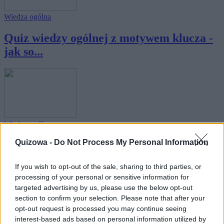
Wiedza ogólna
Quiz wiedzy ogólnej z motywem klucza -
jak so...
Wiedza ogólna
Quizowa -
Do Not Process My Personal Information
Quiz wiedzy ogólnej z motywem słońca -
jak so...
If you wish to opt-out of the sale, sharing to third parties, or
processing of your personal or sensitive information for
targeted advertising by us, please use the below opt-out
section to confirm your selection. Please note that after your
opt-out request is processed you may continue seeing
interest-based ads based on personal information utilized by