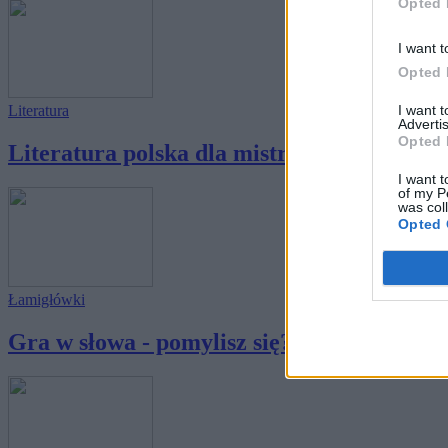
Opted 
I want t
Opted 
I want 
Literatura
Advertis
Opted 
Literatura polska dla mistrzów skojarzeń
I want t
of my P
was col
Opted 
Łamigłówki
Gra w słowa - pomylisz się?