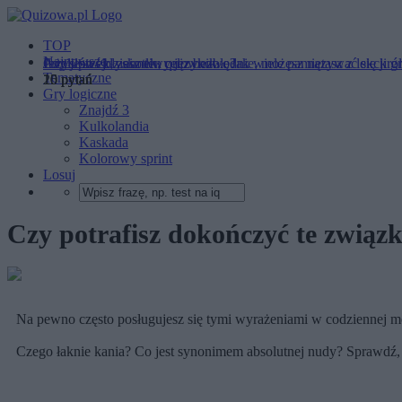
TOP
Najnowsze
Przysłówek, zaimek, celownik... Jak wiele pamiętasz z lekcji g
Jeżeli przejdziesz ten quiz bezbłędnie, możesz nazywać się król
Czy jesteś błyskotliwy językowo?
Tematyczne
10 pytań
20 pytań
15 pytań
Gry logiczne
Znajdź 3
Kulkolandia
Kaskada
Kolorowy sprint
Losuj
Czy potrafisz dokończyć te związk
Na pewno często posługujesz się tymi wyrażeniami w codziennej m
Czego łaknie kania? Co jest synonimem absolutnej nudy? Sprawdź, 