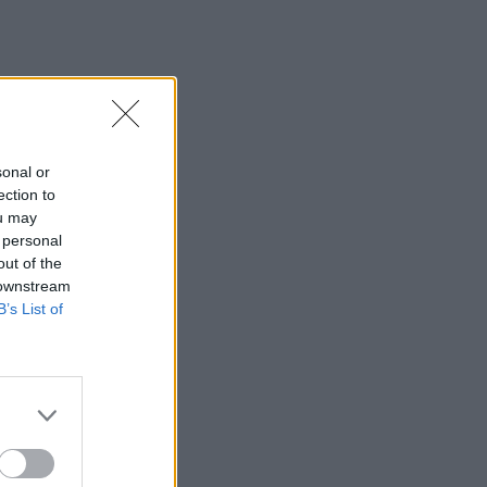
sonal or
ection to
ou may
 personal
out of the
 downstream
B’s List of