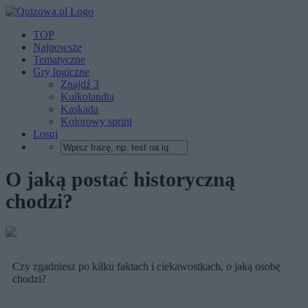
TOP
Najnowsze
Tematyczne
Gry logiczne
Znajdź 3
Kulkolandia
Kaskada
Kolorowy sprint
Losuj
O jaką postać historyczną
chodzi?
Czy zgadniesz po kilku faktach i ciekawostkach, o jaką osobę
chodzi?