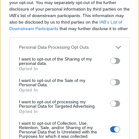
your opt-out. You may separately opt-out of the further
disclosure of your personal information by third parties on the
Polityka
·
Ludzie
IAB’s list of downstream participants. This information may
also be disclosed by us to third parties on the
IAB’s List of
Znani politycy - nazwiska kojarzymy, ale
Downstream Participants
that may further disclose it to other
third parties.
czy...
Personal Data Processing Opt Outs
I want to opt-out of the Sharing of my
personal data.
Opted In
I want to opt-out of the Sale of my
Literatura
Personal Data.
Opted In
Słynni pisarze - nazwiska kojarzymy, ale
I want to opt-out of processing my
czy ...
Personal Data for Targeted Advertising.
Opted In
I want to opt-out of Collection, Use,
Retention, Sale, and/or Sharing of my
Personal Data that Is Unrelated with the
Purposes for which it was collected.