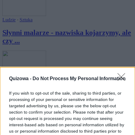
Ludzie
·
Sztuka
Słynni malarze - nazwiska kojarzymy, ale
czy ...
Quizowa -
Do Not Process My Personal Information
Sport
If you wish to opt-out of the sale, sharing to third parties, or
Wybitni sportowcy - nazwiska kojarzymy,
processing of your personal or sensitive information for
ale c...
targeted advertising by us, please use the below opt-out
section to confirm your selection. Please note that after your
opt-out request is processed you may continue seeing
interest-based ads based on personal information utilized by
us or personal information disclosed to third parties prior to