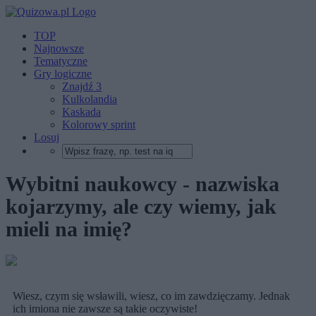
TOP
Najnowsze
Tematyczne
Gry logiczne
Znajdź 3
Kulkolandia
Kaskada
Kolorowy sprint
Losuj
Wybitni naukowcy - nazwiska
kojarzymy, ale czy wiemy, jak
mieli na imię?
Wiesz, czym się wsławili, wiesz, co im zawdzięczamy. Jednak
ich imiona nie zawsze są takie oczywiste!