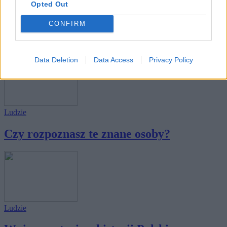
Opted Out
Ludzie
CONFIRM
Czy znasz zawody tych sławnych ludzi?
Data Deletion
Data Access
Privacy Policy
Ludzie
Czy rozpoznasz te znane osoby?
Ludzie