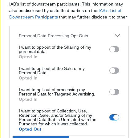
IAB’s list of downstream participants. This information may
Do jakiej postaci historycznej jesteś
also be disclosed by us to third parties on the
IAB’s List of
podobny...
Downstream Participants
that may further disclose it to other
third parties.
Personal Data Processing Opt Outs
I want to opt-out of the Sharing of my
personal data.
Opted In
Ludzie
·
Sztuka
I want to opt-out of the Sale of my
Słynni malarze - nazwiska kojarzymy, ale
Personal Data.
Opted In
czy ...
I want to opt-out of processing my
Personal Data for Targeted Advertising.
Opted In
I want to opt-out of Collection, Use,
Retention, Sale, and/or Sharing of my
Personal Data that Is Unrelated with the
Purposes for which it was collected.
Historia
Opted Out