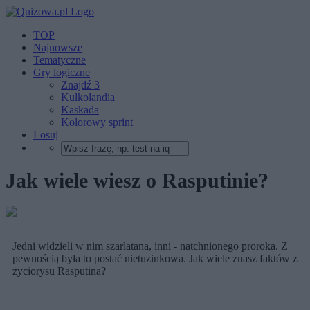
TOP
Najnowsze
Tematyczne
Gry logiczne
Znajdź 3
Kulkolandia
Kaskada
Kolorowy sprint
Losuj
Jak wiele wiesz o Rasputinie?
Jedni widzieli w nim szarlatana, inni - natchnionego proroka. Z
pewnością była to postać nietuzinkowa. Jak wiele znasz faktów z
życiorysu Rasputina?