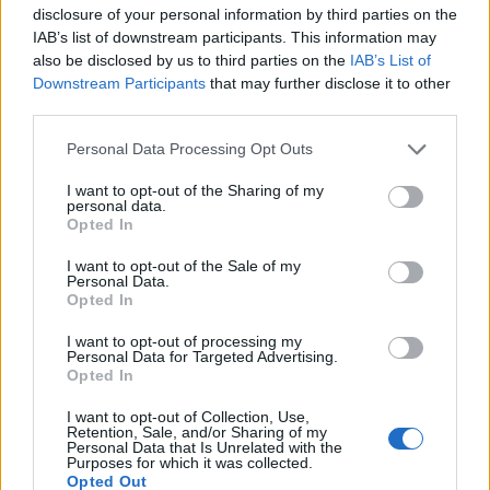
disclosure of your personal information by third parties on the
Motyw emigracji w kulturze - sprawdzisz
IAB’s list of downstream participants. This information may
się?
also be disclosed by us to third parties on the
IAB’s List of
Downstream Participants
that may further disclose it to other
third parties.
Personal Data Processing Opt Outs
I want to opt-out of the Sharing of my
personal data.
Opted In
Wiedza ogólna
I want to opt-out of the Sale of my
Motyw balu w kulturze - sprawdzisz się?
Personal Data.
Opted In
I want to opt-out of processing my
Personal Data for Targeted Advertising.
Opted In
I want to opt-out of Collection, Use,
Wiedza ogólna
Retention, Sale, and/or Sharing of my
Personal Data that Is Unrelated with the
Purposes for which it was collected.
Motyw bohatera w kulturze - sprawdzisz
Opted Out