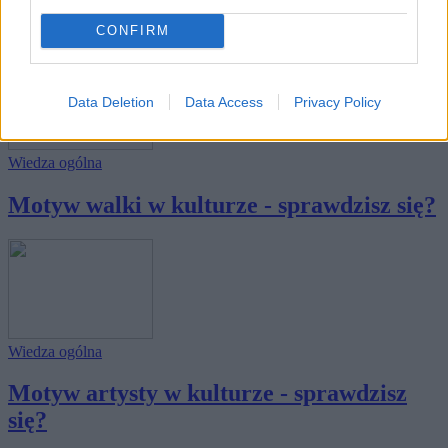
się?
CONFIRM
Data Deletion
Data Access
Privacy Policy
Wiedza ogólna
Motyw walki w kulturze - sprawdzisz się?
Wiedza ogólna
Motyw artysty w kulturze - sprawdzisz
się?