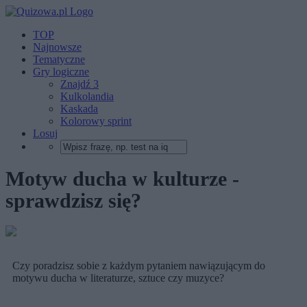
TOP
Najnowsze
Tematyczne
Gry logiczne
Znajdź 3
Kulkolandia
Kaskada
Kolorowy sprint
Losuj
Motyw ducha w kulturze -
sprawdzisz się?
Czy poradzisz sobie z każdym pytaniem nawiązującym do
motywu ducha w literaturze, sztuce czy muzyce?