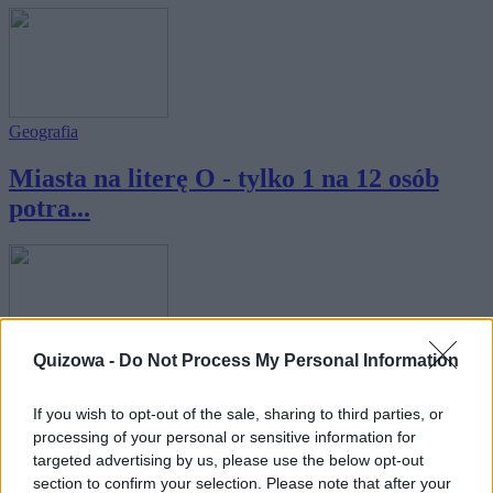
Geografia
Miasta na literę O - tylko 1 na 12 osób
potra...
Quizowa -
Do Not Process My Personal Information
Geografia
Miasta na literę P - tylko 1 na 12 osób
If you wish to opt-out of the sale, sharing to third parties, or
processing of your personal or sensitive information for
potra...
targeted advertising by us, please use the below opt-out
section to confirm your selection. Please note that after your