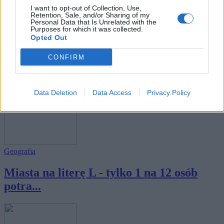
I want to opt-out of Collection, Use,
Retention, Sale, and/or Sharing of my
Personal Data that Is Unrelated with the
Purposes for which it was collected.
Opted Out
Geografia
CONFIRM
Miasta na literę A - tylko 1 na 12 osób
potra...
Data Deletion
Data Access
Privacy Policy
Geografia
Miasta na literę L - tylko 1 na 12 osób
potra...