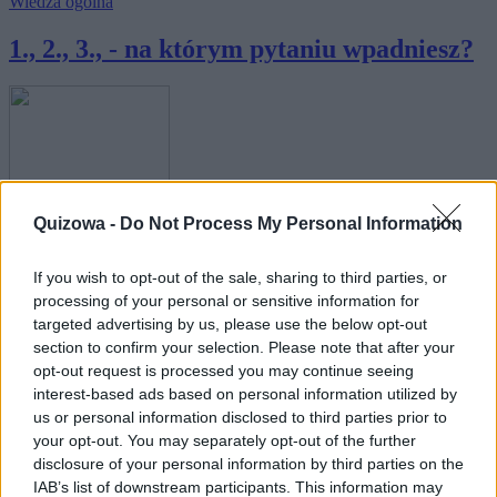
Wiedza ogólna
1., 2., 3., - na którym pytaniu wpadniesz?
Wiedza ogólna
Quizowa -
Do Not Process My Personal Information
10 banalnych pytań - nie dasz się złapać?
If you wish to opt-out of the sale, sharing to third parties, or
processing of your personal or sensitive information for
targeted advertising by us, please use the below opt-out
section to confirm your selection. Please note that after your
opt-out request is processed you may continue seeing
interest-based ads based on personal information utilized by
us or personal information disclosed to third parties prior to
Nauka
your opt-out. You may separately opt-out of the further
Proste? 70% Polaków nie zna odpowiedzi
disclosure of your personal information by third parties on the
IAB’s list of downstream participants. This information may