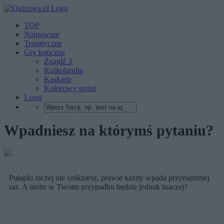
TOP
Najnowsze
Tematyczne
Gry logiczne
Znajdź 3
Kulkolandia
Kaskada
Kolorowy sprint
Losuj
Wpadniesz na którymś pytaniu?
Pułapki raczej nie unikniesz, prawie każdy wpada przynajmniej
raz. A może w Twoim przypadku będzie jednak inaczej?