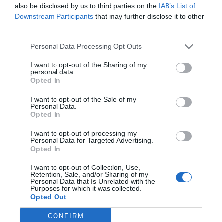
na te ...
also be disclosed by us to third parties on the
IAB’s List of
Downstream Participants
that may further disclose it to other
third parties.
Personal Data Processing Opt Outs
I want to opt-out of the Sharing of my
personal data.
Wiedza ogólna
Opted In
Powtórka ze szkoły - ile razy wpadniesz?
I want to opt-out of the Sale of my
Personal Data.
Opted In
I want to opt-out of processing my
Personal Data for Targeted Advertising.
Opted In
Wiedza ogólna
I want to opt-out of Collection, Use,
Retention, Sale, and/or Sharing of my
Personal Data that Is Unrelated with the
10 prostych pytań - na którym
Purposes for which it was collected.
Opted Out
wpadniesz?
CONFIRM