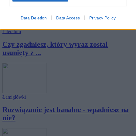
Data Deletion
Data Access
Privacy Policy
Literatura
Czy zgadniesz, który wyraz został
usunięty z ...
Łamigłówki
Rozwiązanie jest banalne - wpadniesz na
nie?