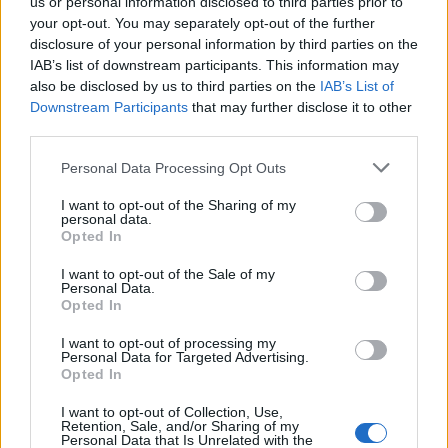
us or personal information disclosed to third parties prior to
your opt-out. You may separately opt-out of the further
Czy zgadniesz, o której europejskiej
disclosure of your personal information by third parties on the
stolicy ...
IAB’s list of downstream participants. This information may
also be disclosed by us to third parties on the
IAB’s List of
Downstream Participants
that may further disclose it to other
third parties.
Personal Data Processing Opt Outs
I want to opt-out of the Sharing of my
Wiedza ogólna
personal data.
Opted In
65% Polaków nie zna odpowiedzi na te
I want to opt-out of the Sale of my
proste p...
Personal Data.
Opted In
I want to opt-out of processing my
Personal Data for Targeted Advertising.
Opted In
I want to opt-out of Collection, Use,
Retention, Sale, and/or Sharing of my
Nauka
Personal Data that Is Unrelated with the