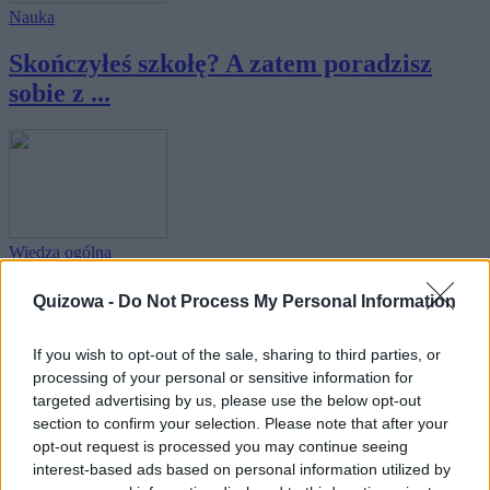
Nauka
Skończyłeś szkołę? A zatem poradzisz
sobie z ...
Wiedza ogólna
10 podstępnych pytań - na ile z nich
Quizowa -
Do Not Process My Personal Information
odpowies...
If you wish to opt-out of the sale, sharing to third parties, or
processing of your personal or sensitive information for
targeted advertising by us, please use the below opt-out
section to confirm your selection. Please note that after your
opt-out request is processed you may continue seeing
interest-based ads based on personal information utilized by
Geografia