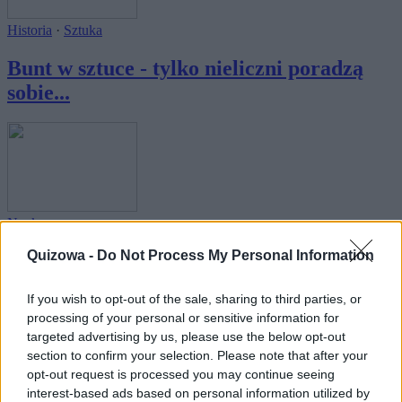
Historia
·
Sztuka
Bunt w sztuce - tylko nieliczni poradzą
sobie...
Nauka
Quizowa -
Do Not Process My Personal Information
Jeśli skończyłeś gimnazjum, ten quiz nie
powi...
If you wish to opt-out of the sale, sharing to third parties, or
processing of your personal or sensitive information for
targeted advertising by us, please use the below opt-out
section to confirm your selection. Please note that after your
opt-out request is processed you may continue seeing
interest-based ads based on personal information utilized by