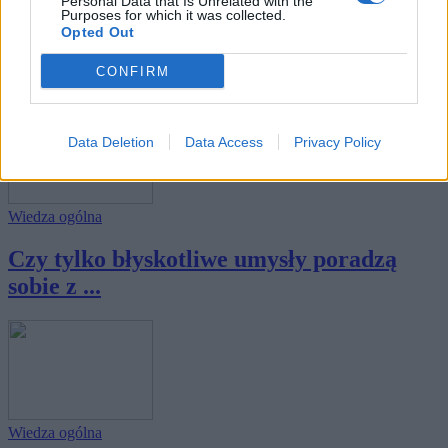
Nauka
Personal Data that Is Unrelated with the
Purposes for which it was collected.
Opted Out
10 podstawowych jednostek miar - wiesz,
czego...
CONFIRM
Data Deletion
Data Access
Privacy Policy
Wiedza ogólna
Czy tylko błyskotliwe umysły poradzą
sobie z ...
Wiedza ogólna