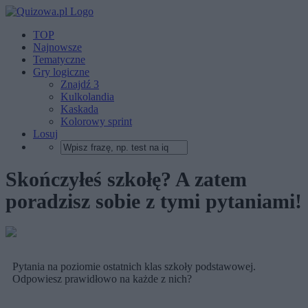
TOP
Najnowsze
Tematyczne
Gry logiczne
Znajdź 3
Kulkolandia
Kaskada
Kolorowy sprint
Losuj
Skończyłeś szkołę? A zatem
poradzisz sobie z tymi pytaniami!
Pytania na poziomie ostatnich klas szkoły podstawowej.
Odpowiesz prawidłowo na każde z nich?