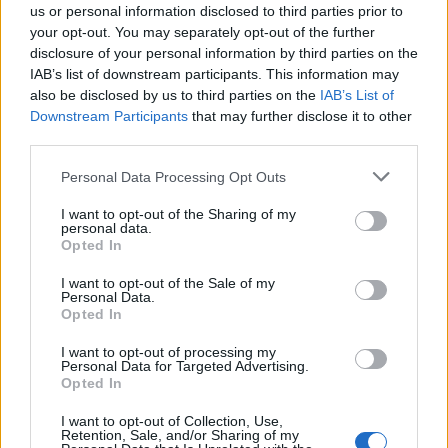
us or personal information disclosed to third parties prior to
Wiedza ogólna
your opt-out. You may separately opt-out of the further
disclosure of your personal information by third parties on the
Czy na pewno poradzisz sobie z tymi
IAB’s list of downstream participants. This information may
pytaniami...
also be disclosed by us to third parties on the
IAB’s List of
Downstream Participants
that may further disclose it to other
third parties.
Personal Data Processing Opt Outs
I want to opt-out of the Sharing of my
personal data.
Wiedza ogólna
Opted In
Quiz wiedzy ogólnej z motywem płaczu i
I want to opt-out of the Sale of my
łez - ...
Personal Data.
Opted In
I want to opt-out of processing my
Personal Data for Targeted Advertising.
Opted In
I want to opt-out of Collection, Use,
Retention, Sale, and/or Sharing of my