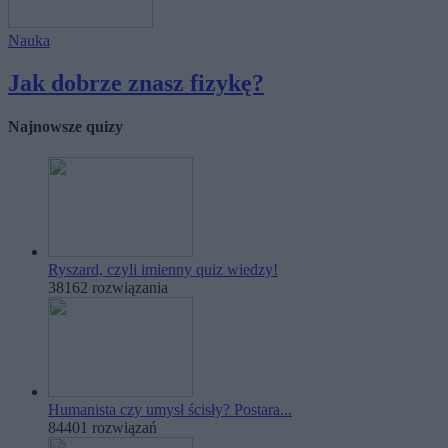
Nauka
Jak dobrze znasz fizykę?
Najnowsze quizy
Ryszard, czyli imienny quiz wiedzy!
38162 rozwiązania
Humanista czy umysł ścisły? Postara...
84401 rozwiązań