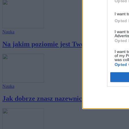
Opted 
I want t
Opted 
I want 
Nauka
Advertis
Opted 
Na jakim poziomie jest Twoja wiedza z ch
I want t
of my P
was col
Opted 
Nauka
Jak dobrze znasz nazewnictwo specjalności