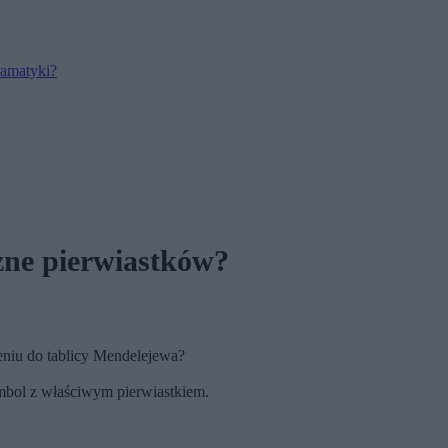
ramatyki?
zne pierwiastków?
eniu do tablicy Mendelejewa?
ymbol z właściwym pierwiastkiem.