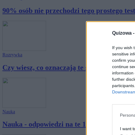
90% osób nie przechodzi tego prostego testu
Quizowa 
If you wish 
sensitive in
Rozrywka
confirm you
Czy wiesz, co oznaczają te symbole?
continue se
information 
further disc
participants
Downstream 
Nauka
Persona
Nauka - odpowiedzi na te 12 pytań powinien
I want t