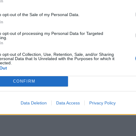
In
o opt-out of the Sale of my Personal Data.
In
to opt-out of processing my Personal Data for Targeted
ing.
In
emii?
o opt-out of Collection, Use, Retention, Sale, and/or Sharing
ersonal Data that Is Unrelated with the Purposes for which it
lected.
Out
CONFIRM
 nau...
Data Deletion
Data Access
Privacy Policy