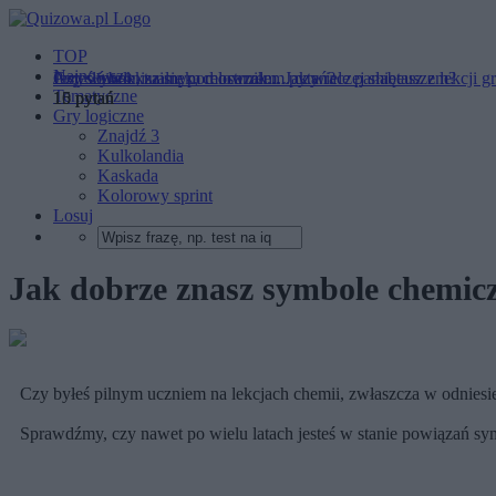
TOP
Najnowsze
Przysłówek, zaimek, celownik... Jak wiele pamiętasz z lekcji g
Czy wybronisz się pod ostrzałem pytań?
Jesteś intelektualnym mocarzem... czy raczej słabeuszem?
Tematyczne
10 pytań
15 pytań
15 pytań
Gry logiczne
Znajdź 3
Kulkolandia
Kaskada
Kolorowy sprint
Losuj
Jak dobrze znasz symbole chemic
Czy byłeś pilnym uczniem na lekcjach chemii, zwłaszcza w odniesi
Sprawdźmy, czy nawet po wielu latach jesteś w stanie powiązań s