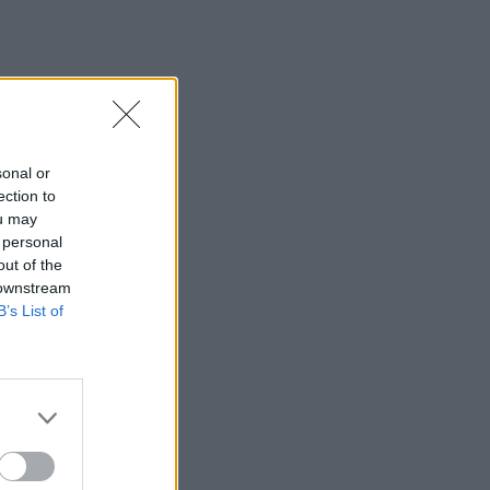
sonal or
ection to
ou may
 personal
out of the
 downstream
B’s List of