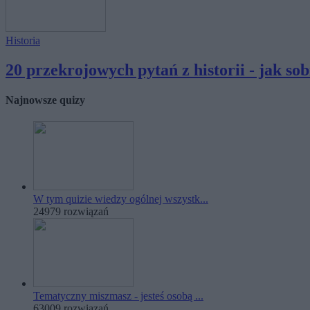
Historia
20 przekrojowych pytań z historii - jak sobi
Najnowsze quizy
W tym quizie wiedzy ogólnej wszystk...
24979 rozwiązań
Tematyczny miszmasz - jesteś osobą ...
63009 rozwiązań