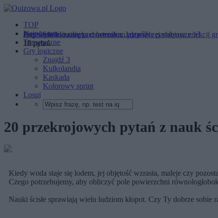
TOP
Najnowsze
Przysłówek, zaimek, celownik... Jak wiele pamiętasz z lekcji g
Czy wybronisz się pod ostrzałem pytań?
Jesteś intelektualnym mocarzem... czy raczej słabeuszem?
Tematyczne
10 pytań
15 pytań
15 pytań
Gry logiczne
Znajdź 3
Kulkolandia
Kaskada
Kolorowy sprint
Losuj
20 przekrojowych pytań z nauk ści
Kiedy woda staje się lodem, jej objętość wzrasta, maleje czy pozost
Czego potrzebujemy, aby obliczyć pole powierzchni równologłobo
Nauki ścisłe sprawiają wielu ludziom kłopot. Czy Ty dobrze sobie 