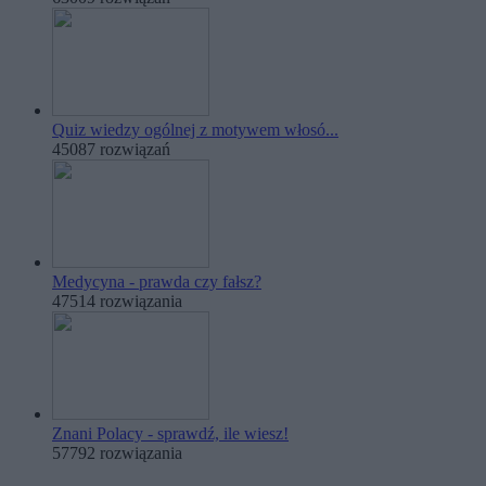
Quiz wiedzy ogólnej z motywem włosó...
45087 rozwiązań
Medycyna - prawda czy fałsz?
47514 rozwiązania
Znani Polacy - sprawdź, ile wiesz!
57792 rozwiązania