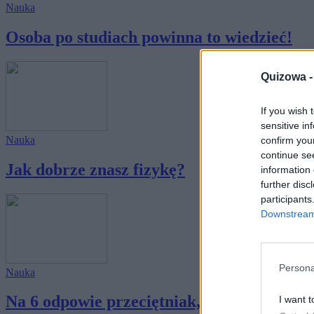
Nauka
Osoba po studiach powinna to wiedzieć!
Quizowa 
If you wish 
sensitive in
Nauka
confirm you
continue se
Jak dobrze znasz fizykę?
information 
further disc
participants
Downstream 
Persona
Nauka
Na 6 odpowie przeciętniak, na 10 osoba wyk
I want t