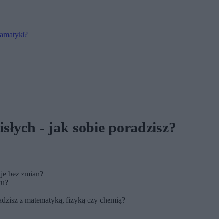
ramatyki?
słych - jak sobie poradzisz?
aje bez zmian?
ku?
radzisz z matematyką, fizyką czy chemią?