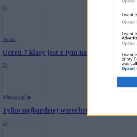
Opted 
I want t
Opted 
I want 
Advertis
Nauka
Opted 
Uczeń 7 klasy jest z tym na bieżąco, a czy T
I want t
of my P
was col
Opted 
Wiedza ogólna
Tylko najbardziej wszechstronne osoby znaj