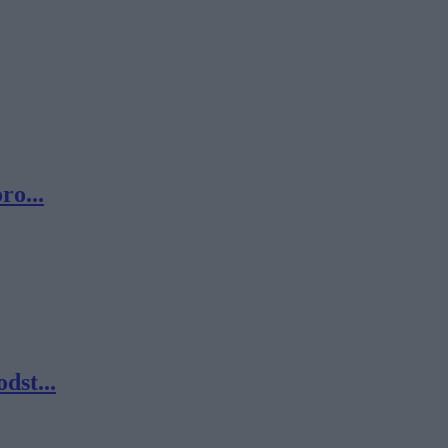
ro...
dst...