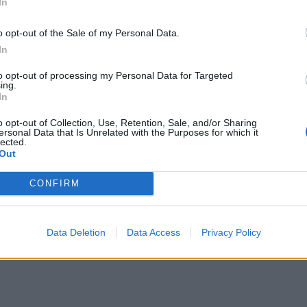
In
o opt-out of the Sale of my Personal Data.
In
to opt-out of processing my Personal Data for Targeted
ing.
In
y...
o opt-out of Collection, Use, Retention, Sale, and/or Sharing
ersonal Data that Is Unrelated with the Purposes for which it
lected.
Out
CONFIRM
Data Deletion
Data Access
Privacy Policy
ą o...