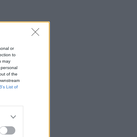
sonal or
ection to
ou may
 personal
out of the
 downstream
B’s List of