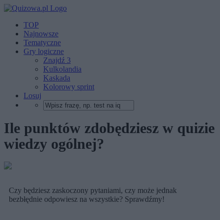
TOP
Najnowsze
Tematyczne
Gry logiczne
Znajdź 3
Kulkolandia
Kaskada
Kolorowy sprint
Losuj
Ile punktów zdobędziesz w quizie
wiedzy ogólnej?
Czy będziesz zaskoczony pytaniami, czy może jednak
bezbłędnie odpowiesz na wszystkie? Sprawdźmy!