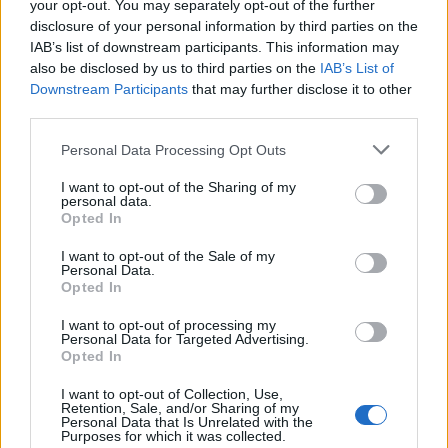
your opt-out. You may separately opt-out of the further
Wiedza ogólna
disclosure of your personal information by third parties on the
IAB’s list of downstream participants. This information may
Czy uda Ci się zdobyć 8/10 w tym quizie
also be disclosed by us to third parties on the
IAB’s List of
wiedz...
Downstream Participants
that may further disclose it to other
third parties.
Personal Data Processing Opt Outs
I want to opt-out of the Sharing of my
personal data.
Opted In
Wiedza ogólna
I want to opt-out of the Sale of my
Ile punktów zdobędziesz w tym quizie?
Personal Data.
Opted In
I want to opt-out of processing my
Personal Data for Targeted Advertising.
Opted In
I want to opt-out of Collection, Use,
Retention, Sale, and/or Sharing of my
Wiedza ogólna
Personal Data that Is Unrelated with the
Purposes for which it was collected.