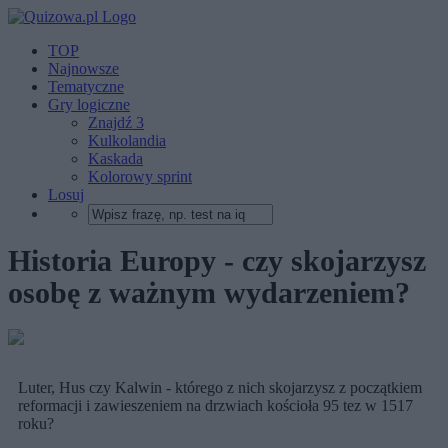
TOP
Najnowsze
Tematyczne
Gry logiczne
Znajdź 3
Kulkolandia
Kaskada
Kolorowy sprint
Losuj
Historia Europy - czy skojarzysz
osobę z ważnym wydarzeniem?
Luter, Hus czy Kalwin - którego z nich skojarzysz z początkiem
reformacji i zawieszeniem na drzwiach kościoła 95 tez w 1517
roku?