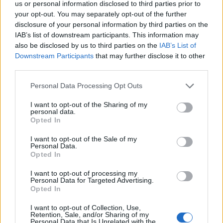
us or personal information disclosed to third parties prior to
your opt-out. You may separately opt-out of the further
disclosure of your personal information by third parties on the
IAB’s list of downstream participants. This information may
Historia
·
Ludzie
also be disclosed by us to third parties on the
IAB’s List of
Downstream Participants
that may further disclose it to other
Czy skojarzysz postać historyczną z
third parties.
obrazkiem...
Personal Data Processing Opt Outs
I want to opt-out of the Sharing of my
personal data.
Opted In
I want to opt-out of the Sale of my
Personal Data.
Historia
Opted In
Czy znasz małżonki polskich władców?
I want to opt-out of processing my
Personal Data for Targeted Advertising.
Opted In
I want to opt-out of Collection, Use,
Retention, Sale, and/or Sharing of my
Personal Data that Is Unrelated with the