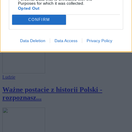
Purposes for which it was collected.
Opted Out
Historia
CONFIRM
Do jakiej postaci historycznej jesteś
podobny...
Data Deletion
Data Access
Privacy Policy
Ludzie
Ważne postacie z historii Polski -
rozpoznasz...