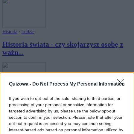
Historia
·
Ludzie
Historia świata - czy skojarzysz osobę z
ważn...
Quizowa -
Do Not Process My Personal Information
Historia
·
Ludzie
If you wish to opt-out of the sale, sharing to third parties, or
processing of your personal or sensitive information for
Historia Polski - czy skojarzysz osobę z
targeted advertising by us, please use the below opt-out
ważn...
section to confirm your selection. Please note that after your
opt-out request is processed you may continue seeing
interest-based ads based on personal information utilized by