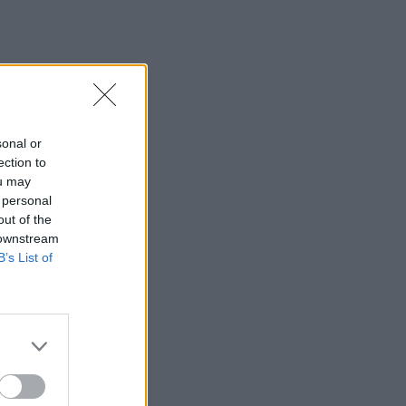
sonal or
ection to
ou may
 personal
out of the
 downstream
B’s List of