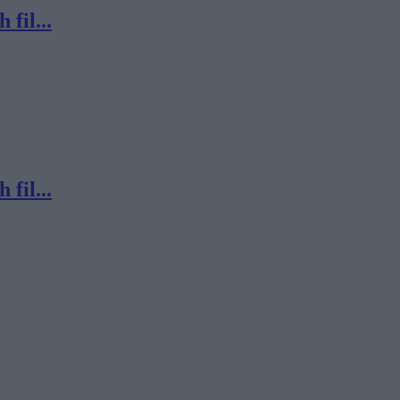
fil...
fil...