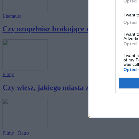
Opted 
I want t
Literatura
Opted 
Czy uzupełnisz brakujące miejsce w tytule k
I want 
Advertis
Opted 
I want t
of my P
was col
Opted 
Filmy
Czy wiesz, jakiego miasta zabrakło w tytul
Filmy
·
Retro