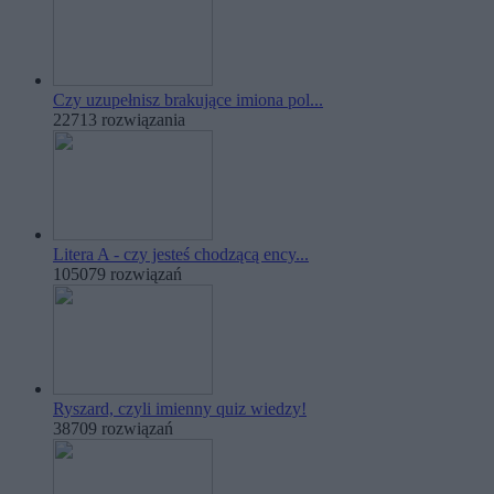
Czy uzupełnisz brakujące imiona pol...
22713 rozwiązania
Litera A - czy jesteś chodzącą ency...
105079 rozwiązań
Ryszard, czyli imienny quiz wiedzy!
38709 rozwiązań