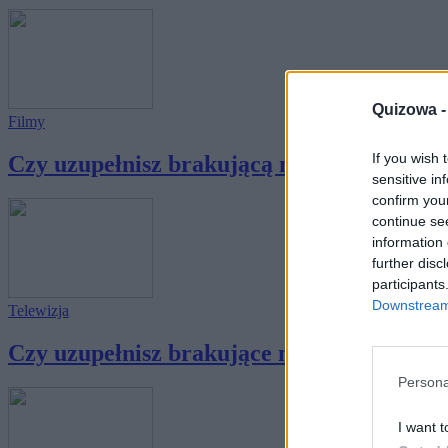
Quizowa 
Filmy
If you wish 
Czy uzupełnisz brakującą nazwę rośliny w t
sensitive in
confirm you
continue se
information 
further disc
participants
Downstream 
Telewizja
Czy uzupełnisz brakujące miejsce w tytule s
Persona
I want t