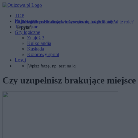
TOP
Najnowsze
Czy rozpoznasz znanych reżyserów na zdjęciach?
Czy uzupełnisz brakujące nazwisko w tytule filmu?
Ekranizacje polskich powieści - pamiętasz, kto zagrał te role?
Tematyczne
15 pytań
16 pytań
12 pytań
Gry logiczne
Znajdź 3
Kulkolandia
Kaskada
Kolorowy sprint
Losuj
Czy uzupełnisz brakujące miejsce 