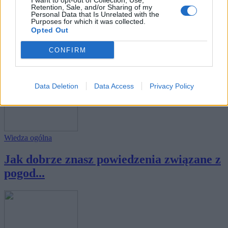
I want to opt-out of Collection, Use,
Retention, Sale, and/or Sharing of my
Personal Data that Is Unrelated with the
Purposes for which it was collected.
Wiedza ogólna
Opted Out
Jak dobrze znasz powiedzenia związane z
CONFIRM
głową...
Data Deletion
Data Access
Privacy Policy
Wiedza ogólna
Jak dobrze znasz powiedzenia związane z
pogod...