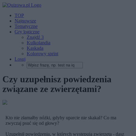
TOP
Najnowsze
Tematyczne
Gry logiczne
Znajdź 3
Kulkolandia
Kaskada
Kolorowy sprint
Losuj
Czy uzupełnisz powiedzenia
związane ze zwierzętami?
Kto nie złamałby nóżki, gdyby uparcie nie skakał? Co ma
zwyczaj psuć się od głowy?
Uzupełnił powiedzenia, w których występują zwierzęta - dasz