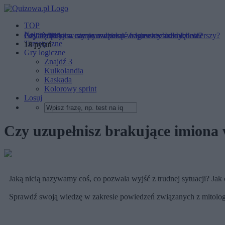
TOP
Najnowsze
Postać fikcyjna czy prawdziwa - odpowiesz bezbłędnie?
Czy będziesz w stanie uzupełnić fragmenty znanych wierszy?
Czy uzupełnisz nazwy zwierząt w wierszach dla dzieci?
Tematyczne
14 pytań
15 pytań
18 pytań
Gry logiczne
Znajdź 3
Kulkolandia
Kaskada
Kolorowy sprint
Losuj
Czy uzupełnisz brakujące imiona
Jaką nicią nazywamy coś, co pozwala wyjść z trudnej sytuacji? Jak 
Sprawdź swoją wiedzę w zakresie powiedzeń związanych z mitolog