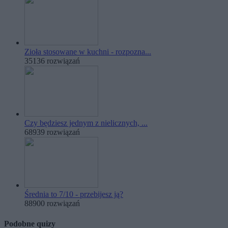
Zioła stosowane w kuchni - rozpozna...
35136 rozwiązań
Czy będziesz jednym z nielicznych, ...
68939 rozwiązań
Średnia to 7/10 - przebijesz ją?
88900 rozwiązań
Podobne quizy