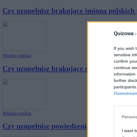
Czy uzupełnisz brakujące imiona polskich p
Quizowa 
If you wish 
sensitive in
Wiedza ogólna
confirm you
Czy uzupełnisz brakujące części ciała w zn
continue se
information 
further disc
participants
Downstream 
Wiedza ogólna
Persona
Czy uzupełnisz powiedzenia związane z pta
I want t