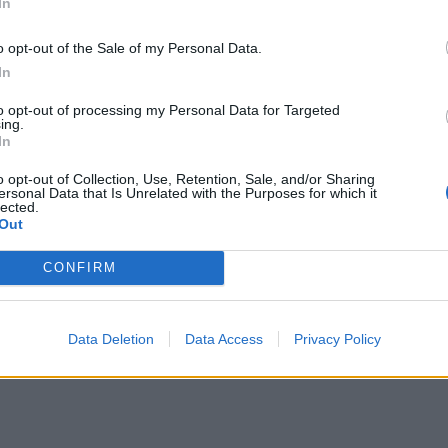
In
o opt-out of the Sale of my Personal Data.
In
to opt-out of processing my Personal Data for Targeted
ing.
In
łową...
o opt-out of Collection, Use, Retention, Sale, and/or Sharing
ersonal Data that Is Unrelated with the Purposes for which it
lected.
Out
CONFIRM
eni...
Data Deletion
Data Access
Privacy Policy