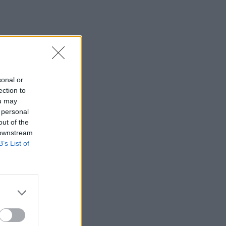
sonal or
ection to
ou may
 personal
out of the
 downstream
B’s List of