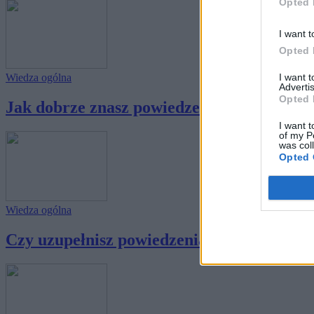
Opted 
I want t
Opted 
I want 
Wiedza ogólna
Advertis
Opted 
Jak dobrze znasz powiedzenia związane z g
I want t
of my P
was col
Opted 
Wiedza ogólna
Czy uzupełnisz powiedzenia związane z jedz