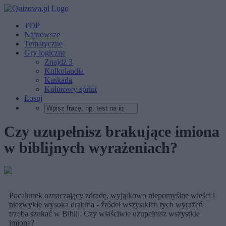
TOP
Najnowsze
Tematyczne
Gry logiczne
Znajdź 3
Kulkolandia
Kaskada
Kolorowy sprint
Losuj
Czy uzupełnisz brakujące imiona
w biblijnych wyrażeniach?
Pocałunek oznaczający zdradę, wyjątkowo niepomyślne wieści i
niezwykle wysoka drabina - źródeł wszystkich tych wyrażeń
trzeba szukać w Biblii. Czy właściwie uzupełnisz wszystkie
imiona?