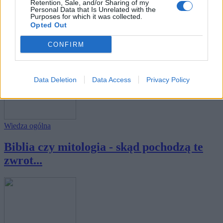
Retention, Sale, and/or Sharing of my
Personal Data that Is Unrelated with the
Purposes for which it was collected.
Wiedza ogólna
Opted Out
Biblia czy mitologia - odgadniesz
CONFIRM
pochodzenie...
Data Deletion
Data Access
Privacy Policy
Wiedza ogólna
Biblia czy mitologia - skąd pochodzą te
zwrot...