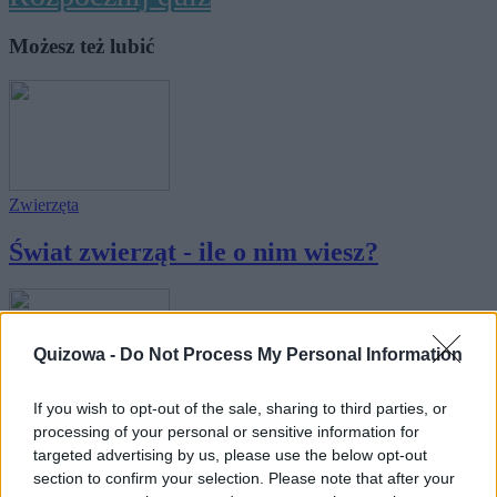
Możesz też lubić
Zwierzęta
Świat zwierząt - ile o nim wiesz?
Quizowa -
Do Not Process My Personal Information
If you wish to opt-out of the sale, sharing to third parties, or
Nauka
processing of your personal or sensitive information for
targeted advertising by us, please use the below opt-out
Geograficzne rekordy świata - na pewno
section to confirm your selection. Please note that after your
je zna...