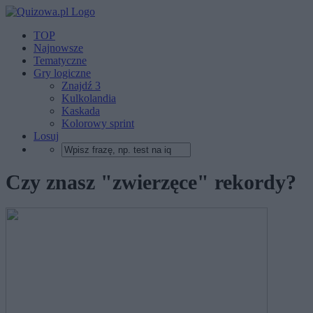
TOP
Najnowsze
Tematyczne
Gry logiczne
Znajdź 3
Kulkolandia
Kaskada
Kolorowy sprint
Losuj
Czy znasz "zwierzęce" rekordy?