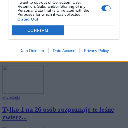
I want to opt-out of Collection, Use,
Retention, Sale, and/or Sharing of my
Personal Data that Is Unrelated with the
Purposes for which it was collected.
Opted Out
CONFIRM
Zwierzęta
Tylko 1 na 26 osób rozpoznaje te
Data Deletion
Data Access
Privacy Policy
zwierzęta go...
Zwierzęta
Tylko 1 na 26 osób rozpoznaje te leśne
zwierz...