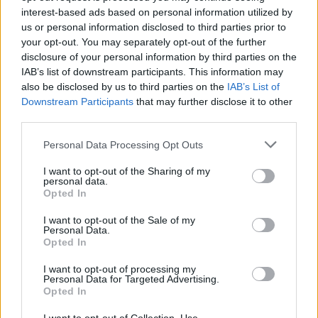
interest-based ads based on personal information utilized by
us or personal information disclosed to third parties prior to
your opt-out. You may separately opt-out of the further
disclosure of your personal information by third parties on the
IAB’s list of downstream participants. This information may
also be disclosed by us to third parties on the
IAB’s List of
Łamigłówki
Downstream Participants
that may further disclose it to other
Tylko geniusz kreatywności rozwiąże tę
third parties.
(prost...
Personal Data Processing Opt Outs
I want to opt-out of the Sharing of my
personal data.
Opted In
I want to opt-out of the Sale of my
Personal Data.
Łamigłówki
Opted In
Zagadka logiczna Diofantosa z III wieku -
I want to opt-out of processing my
Personal Data for Targeted Advertising.
tyl...
Opted In