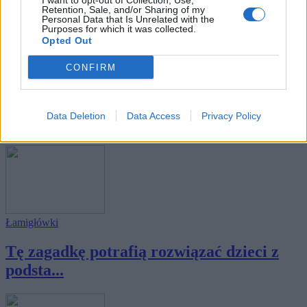
I want to opt-out of Collection, Use,
Retention, Sale, and/or Sharing of my
Personal Data that Is Unrelated with the
Purposes for which it was collected.
Opted Out
CONFIRM
Łamigłówki
Rozwiązanie jest banalne - wpadniesz na
Data Deletion
Data Access
Privacy Policy
nie?
Łamigłówki
Tę zagadkę potrafią rozwiązać dzieci z
podsta...