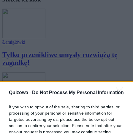
Łamigłówki
Tylko przenikliwe umysły rozwiążą tę
zagadkę!
Quizowa -
Do Not Process My Personal Information
Łamigłówki
If you wish to opt-out of the sale, sharing to third parties, or
processing of your personal or sensitive information for
Tylko geniusz rozwiąże tę piekielnie
targeted advertising by us, please use the below opt-out
trudną z...
section to confirm your selection. Please note that after your
opt-out request is processed you may continue seeing