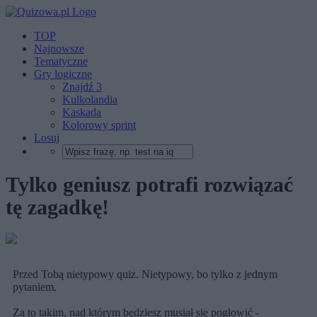
TOP
Najnowsze
Tematyczne
Gry logiczne
Znajdź 3
Kulkolandia
Kaskada
Kolorowy sprint
Losuj
Tylko geniusz potrafi rozwiązać
tę zagadkę!
Przed Tobą nietypowy quiz. Nietypowy, bo tylko z jednym
pytaniem.
Za to takim, nad którym będziesz musiał się pogłowić -