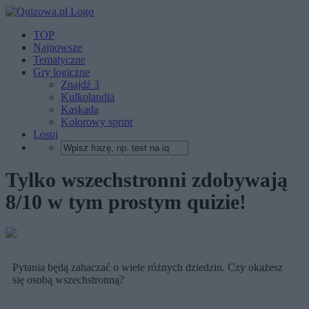
TOP
Najnowsze
Tematyczne
Gry logiczne
Znajdź 3
Kulkolandia
Kaskada
Kolorowy sprint
Losuj
Tylko wszechstronni zdobywają
8/10 w tym prostym quizie!
Pytania będą zahaczać o wiele różnych dziedzin. Czy okażesz
się osobą wszechstronną?