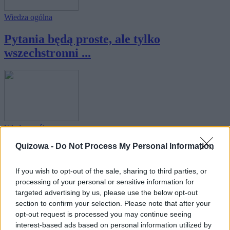
Wiedza ogólna
Pytania będą proste, ale tylko
wszechstronni ...
Wiedza ogólna
Quizowa -
Do Not Process My Personal Information
Tylko 1 na 15 osób zdobywa komplet
punktów w ...
If you wish to opt-out of the sale, sharing to third parties, or
processing of your personal or sensitive information for
targeted advertising by us, please use the below opt-out
section to confirm your selection. Please note that after your
opt-out request is processed you may continue seeing
interest-based ads based on personal information utilized by