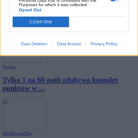
Wiedza ogólna
Personal Data that Is Unrelated with the
Purposes for which it was collected.
Opted Out
Tematyczny miszmasz - tutaj szansę mają
tylko...
CONFIRM
Data Deletion
Data Access
Privacy Policy
Nauka
Tylko 1 na 60 osób zdobywa komplet
punktów w ...
Wiedza ogólna