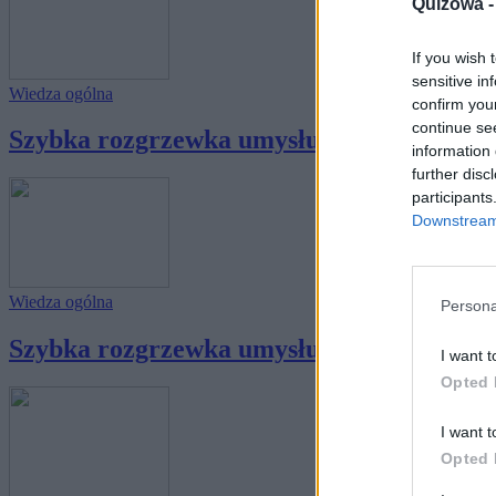
Quizowa 
If you wish 
sensitive in
Wiedza ogólna
confirm you
continue se
Szybka rozgrzewka umysłu - skuteczniejsza
information 
further disc
participants
Downstream 
Wiedza ogólna
Persona
Szybka rozgrzewka umysłu - skuteczniejsza
I want t
Opted 
I want t
Opted 