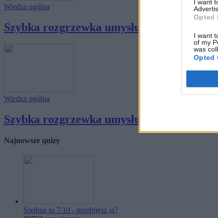
I want 
Wiedza ogólna
Advertis
Opted 
Szybka rozgrzewka umysłu - skuteczniejsza
I want t
of my P
was col
Opted 
Wiedza ogólna
Szybka rozgrzewka umysłu - skuteczniejsza
Najnowsze quizy
Średnia to 7/10 - przebijesz ją?