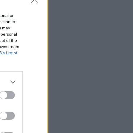
sonal or
ection to
ou may
 personal
out of the
 downstream
B’s List of