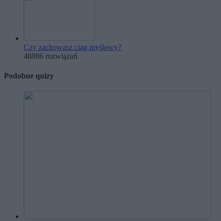
Czy zachowasz ciąg myślowy?
48886 rozwiązań
Podobne quizy