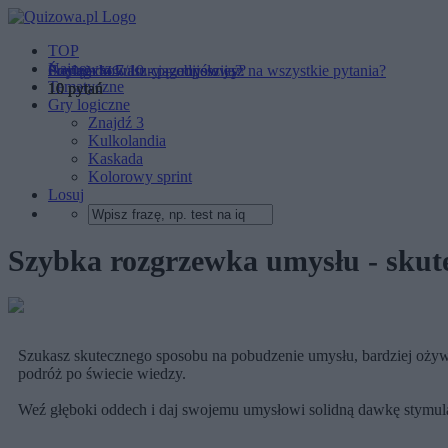
TOP
Najnowsze
Średnia to 7/10 - przebijesz ją?
Pociąg do kultury – odpowiesz na wszystkie pytania?
Czy zachowasz ciąg myślowy?
Tematyczne
10 pytań
10 pytań
10 pytań
Gry logiczne
Znajdź 3
Kulkolandia
Kaskada
Kolorowy sprint
Losuj
Szybka rozgrzewka umysłu - skut
Szukasz skutecznego sposobu na pobudzenie umysłu, bardziej ożywc
podróż po świecie wiedzy.
Weź głęboki oddech i daj swojemu umysłowi solidną dawkę stymula