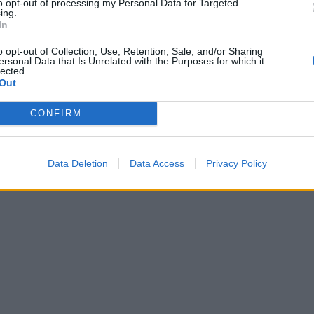
to opt-out of processing my Personal Data for Targeted
ing.
In
 niż...
o opt-out of Collection, Use, Retention, Sale, and/or Sharing
ersonal Data that Is Unrelated with the Purposes for which it
lected.
Out
CONFIRM
Data Deletion
Data Access
Privacy Policy
 niż...