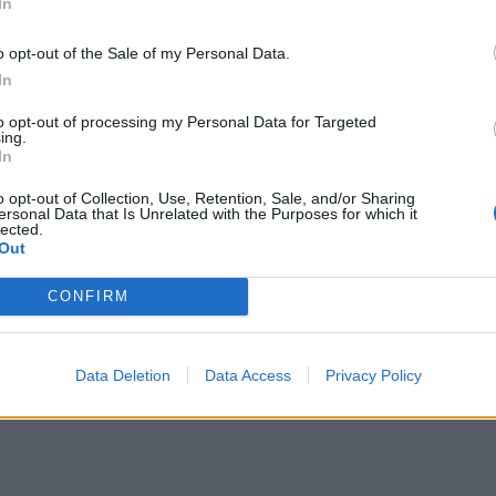
In
o opt-out of the Sale of my Personal Data.
In
to opt-out of processing my Personal Data for Targeted
ing.
In
 niż...
o opt-out of Collection, Use, Retention, Sale, and/or Sharing
ersonal Data that Is Unrelated with the Purposes for which it
lected.
Out
CONFIRM
Data Deletion
Data Access
Privacy Policy
 niż...