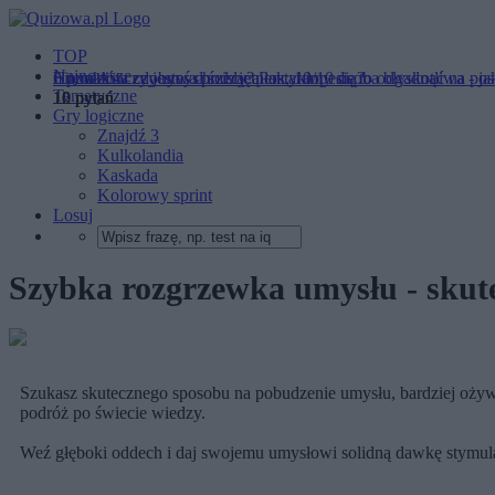
TOP
Najnowsze
6 punktów zdobywa przeciętniak, 10/10 osoba błyskotliwa - j
Litera A - czy jesteś chodzącą encyklopedią?
Humanista czy umysł ścisły? Postaramy się to odgadnąć na po
Tematyczne
10 pytań
10 pytań
12 pytań
Gry logiczne
Znajdź 3
Kulkolandia
Kaskada
Kolorowy sprint
Losuj
Szybka rozgrzewka umysłu - skut
Szukasz skutecznego sposobu na pobudzenie umysłu, bardziej ożywc
podróż po świecie wiedzy.
Weź głęboki oddech i daj swojemu umysłowi solidną dawkę stymula