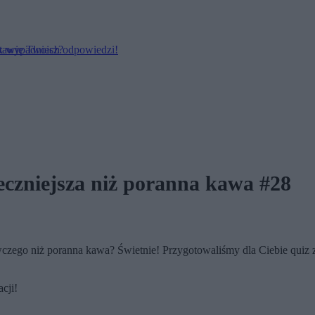
ak wypadniesz?
stawie Twoich odpowiedzi!
eczniejsza niż poranna kawa #28
zego niż poranna kawa? Świetnie! Przygotowaliśmy dla Ciebie quiz z 
cji!