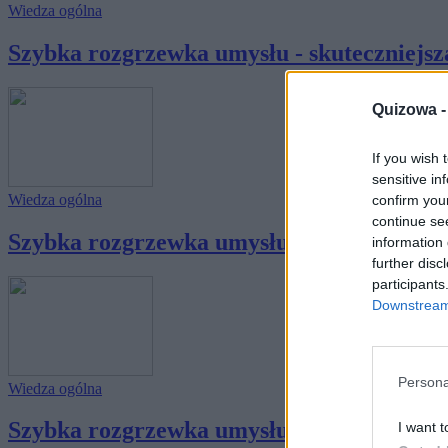
Wiedza ogólna
Szybka rozgrzewka umysłu - skuteczniejsza
Quizowa 
If you wish 
sensitive in
Wiedza ogólna
confirm you
continue se
Szybka rozgrzewka umysłu - skuteczniejsza
information 
further disc
participants
Downstream 
Persona
Wiedza ogólna
Szybka rozgrzewka umysłu - skuteczniejsza
I want t