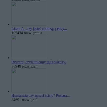
Litera A - czy jesteś chodzącą ency...
105434 rozwiązania
Ryszard, czyli imienny quiz wiedzy!
38948 rozwiązań
Humanista czy umysł ścisły? Postara...
84691 rozwiązań