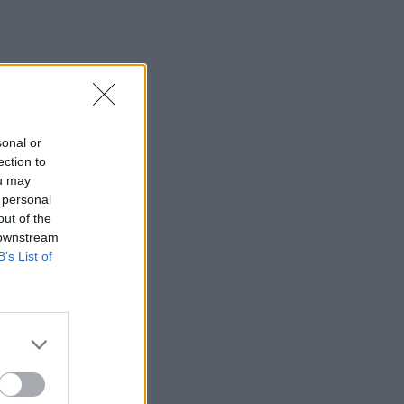
sonal or
ection to
ou may
 personal
out of the
 downstream
B’s List of