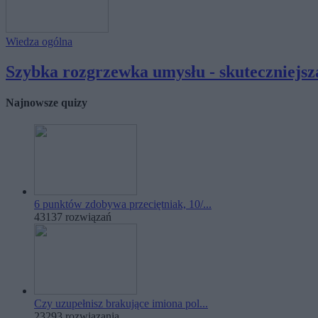
Wiedza ogólna
Szybka rozgrzewka umysłu - skuteczniejsza
Najnowsze quizy
6 punktów zdobywa przeciętniak, 10/...
43137 rozwiązań
Czy uzupełnisz brakujące imiona pol...
23293 rozwiązania