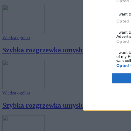
Opted 
I want t
Opted 
I want 
Advertis
Wiedza ogólna
Opted 
Szybka rozgrzewka umysłu - skuteczniejsza
I want t
of my P
was col
Opted 
Wiedza ogólna
Szybka rozgrzewka umysłu - skuteczniejsza