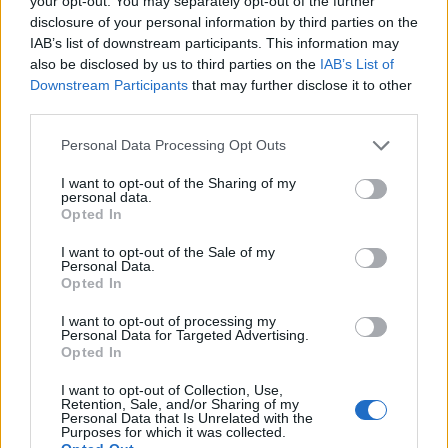
your opt-out. You may separately opt-out of the further
disclosure of your personal information by third parties on the
Historia
·
Sztuka
IAB’s list of downstream participants. This information may
also be disclosed by us to third parties on the
IAB’s List of
Sztuka świata - sprawdź swoją wiedzę!
Downstream Participants
that may further disclose it to other
third parties.
Personal Data Processing Opt Outs
I want to opt-out of the Sharing of my
personal data.
Opted In
Wiedza ogólna
I want to opt-out of the Sale of my
Quiz o wszystkim - sprawdź swoją
Personal Data.
Opted In
wiedzę!
I want to opt-out of processing my
Personal Data for Targeted Advertising.
Opted In
I want to opt-out of Collection, Use,
Retention, Sale, and/or Sharing of my
Personal Data that Is Unrelated with the
Purposes for which it was collected.
Wiedza ogólna