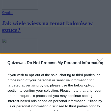
Sztuka
Jak wiele wiesz na temat kolorów w
sztuce?
Quizowa -
Do Not Process My Personal Information
Wiedza ogólna
If you wish to opt-out of the sale, sharing to third parties, or
Czy uzupełnisz brakujące kolory w
processing of your personal or sensitive information for
powiedzenia...
targeted advertising by us, please use the below opt-out
section to confirm your selection. Please note that after your
opt-out request is processed you may continue seeing
interest-based ads based on personal information utilized by
us or personal information disclosed to third parties prior to