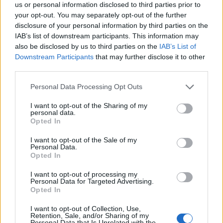
us or personal information disclosed to third parties prior to
your opt-out. You may separately opt-out of the further
Filmy
disclosure of your personal information by third parties on the
IAB’s list of downstream participants. This information may
Czy uzupełnisz brakujący kolor w tytule
also be disclosed by us to third parties on the
IAB’s List of
filmu...
Downstream Participants
that may further disclose it to other
third parties.
Personal Data Processing Opt Outs
I want to opt-out of the Sharing of my
personal data.
Opted In
Rozrywka
I want to opt-out of the Sale of my
Jak ostry jest Twój wzrok?
Personal Data.
Opted In
I want to opt-out of processing my
Personal Data for Targeted Advertising.
Opted In
I want to opt-out of Collection, Use,
Retention, Sale, and/or Sharing of my
Wiedza ogólna
Personal Data that Is Unrelated with the