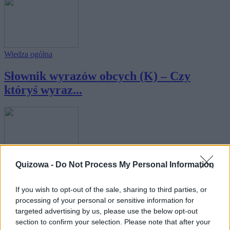
Wiedza ogólna
Słownik wyrazów obcych (K) – Czy
któryś wyraz...
Quizowa -
Do Not Process My Personal Information
Wiedza ogólna
Słownik wyrazów obcych (A) – Czy któryś
If you wish to opt-out of the sale, sharing to third parties, or
wyraz...
processing of your personal or sensitive information for
targeted advertising by us, please use the below opt-out
section to confirm your selection. Please note that after your