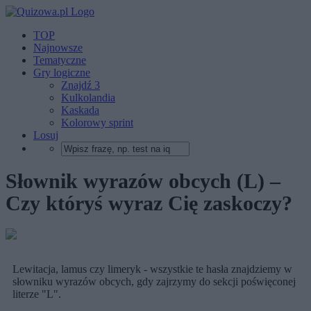
TOP
Najnowsze
Tematyczne
Gry logiczne
Znajdź 3
Kulkolandia
Kaskada
Kolorowy sprint
Losuj
Słownik wyrazów obcych (L) –
Czy któryś wyraz Cię zaskoczy?
Lewitacja, lamus czy limeryk - wszystkie te hasła znajdziemy w
słowniku wyrazów obcych, gdy zajrzymy do sekcji poświęconej
literze "L".