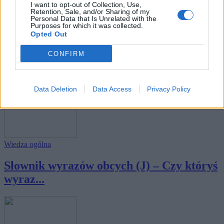
I want to opt-out of Collection, Use,
Retention, Sale, and/or Sharing of my
Personal Data that Is Unrelated with the
Purposes for which it was collected.
Opted Out
Wiedza ogólna
CONFIRM
Słownik wyrazów obcych (M) – Czy
któryś wyraz...
Data Deletion
Data Access
Privacy Policy
Wiedza ogólna
Słownik wyrazów obcych (J) – Czy któryś
wyraz...