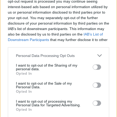
opt-out request is processed you may continue seeing
interest-based ads based on personal information utilized by
us or personal information disclosed to third parties prior to
your opt-out. You may separately opt-out of the further
Wiedza ogólna
disclosure of your personal information by third parties on the
IAB’s list of downstream participants. This information may
Słownik wyrazów obcych (N) – Czy któryś
also be disclosed by us to third parties on the
IAB’s List of
Downstream Participants
that may further disclose it to other
wyraz...
third parties.
Personal Data Processing Opt Outs
I want to opt-out of the Sharing of my
personal data.
Opted In
Wiedza ogólna
I want to opt-out of the Sale of my
Personal Data.
Słownik wyrazów obcych (O) – Czy
Opted In
któryś wyraz...
I want to opt-out of processing my
Personal Data for Targeted Advertising.
Opted In