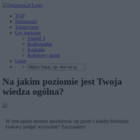
TOP
Najnowsze
Tematyczne
Gry logiczne
Znajdź 3
Kulkolandia
Kaskada
Kolorowy sprint
Losuj
Na jakim poziomie jest Twoja
wiedza ogólna?
W tym quizie możesz spodziewać się pytań z każdej dziedziny.
Gotowy podjąć wyzwanie? Zaczynamy!