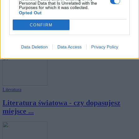
Personal Data that Is Unrelated with the
Purposes for which it was collected.
Opted Out
Literatura
CONFIRM
12 pytań z literatury - czy zdobędziesz co
na...
Data Deletion
Data Access
Privacy Policy
Literatura
Literatura światowa - czy dopasujesz
miejsce ...