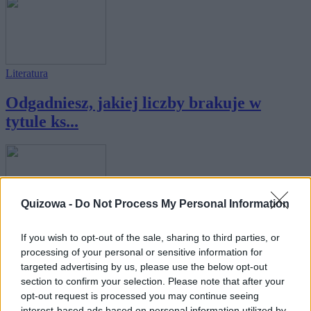
Literatura
Odgadniesz, jakiej liczby brakuje w
tytule ks...
Quizowa -
Do Not Process My Personal Information
Literatura
If you wish to opt-out of the sale, sharing to third parties, or
Literatura - odpowiedzi na te 12 pytań
processing of your personal or sensitive information for
targeted advertising by us, please use the below opt-out
powini...
section to confirm your selection. Please note that after your
opt-out request is processed you may continue seeing
interest-based ads based on personal information utilized by