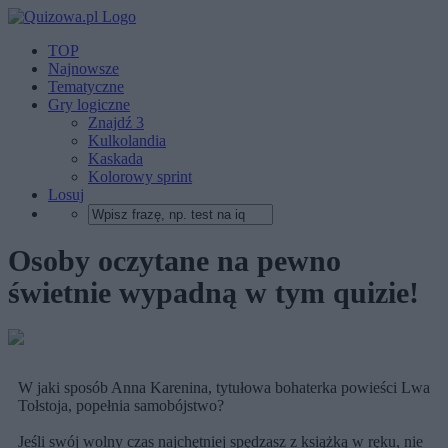
TOP
Najnowsze
Tematyczne
Gry logiczne
Znajdź 3
Kulkolandia
Kaskada
Kolorowy sprint
Losuj
Osoby oczytane na pewno
świetnie wypadną w tym quizie!
W jaki sposób Anna Karenina, tytułowa bohaterka powieści Lwa
Tołstoja, popełnia samobójstwo?
Jeśli swój wolny czas najchętniej spędzasz z książką w ręku, nie