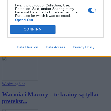
I want to opt-out of Collection, Use,
Retention, Sale, and/or Sharing of my
Personal Data that Is Unrelated with the
Purposes for which it was collected.
Opted Out
CONFIRM
Wiedza ogólna
Dolny Śląsk – ten region jest tylko
pretekste...
Data Deletion
Data Access
Privacy Policy
Wiedza ogólna
Warmia i Mazury – te krainy są tylko
pretekst...