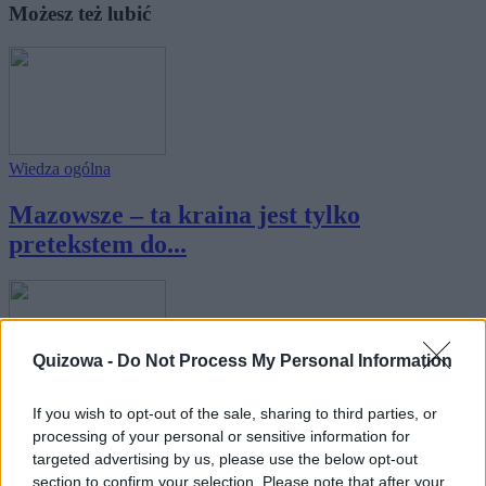
Możesz też lubić
Wiedza ogólna
Mazowsze – ta kraina jest tylko
pretekstem do...
Quizowa -
Do Not Process My Personal Information
Wiedza ogólna
If you wish to opt-out of the sale, sharing to third parties, or
processing of your personal or sensitive information for
Wielkopolska – ten region jest tylko
targeted advertising by us, please use the below opt-out
pretekst...
section to confirm your selection. Please note that after your