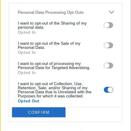
Co tutaj NIE pasuje?
third parties.
Personal Data Processing Opt Outs
I want to opt-out of the Sharing of my
personal data.
Opted In
I want to opt-out of the Sale of my
Literatura
Personal Data.
Opted In
Literatura polska dla mistrzów skojarzeń
I want to opt-out of processing my
Personal Data for Targeted Advertising.
Opted In
I want to opt-out of Collection, Use,
Retention, Sale, and/or Sharing of my
Personal Data that Is Unrelated with the
Purposes for which it was collected.
Łamigłówki
Opted Out
Czy potrafisz myśleć nieszablonowo?
CONFIRM