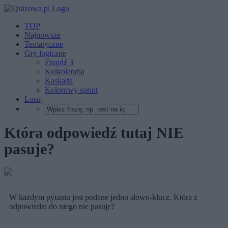
TOP
Najnowsze
Tematyczne
Gry logiczne
Znajdź 3
Kulkolandia
Kaskada
Kolorowy sprint
Losuj
Która odpowiedź tutaj NIE
pasuje?
W każdym pytaniu jest podane jedno słowo-klucz. Która z
odpowiedzi do niego nie pasuje?