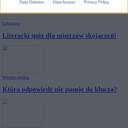
Data Deletion
Data Access
Privacy Policy
Literatura
Literacki quiz dla mistrzów skojarzeń!
Wiedza ogólna
Która odpowiedź nie pasuje do klucza?