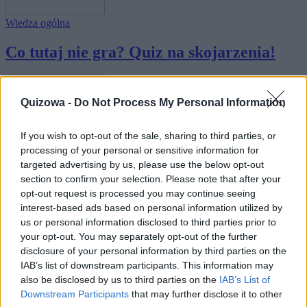
Wiedza ogólna
Co tutaj nie gra? Quiz na skojarzenia!
Quizowa -
Do Not Process My Personal Information
If you wish to opt-out of the sale, sharing to third parties, or
processing of your personal or sensitive information for
Łamigłówki
·
Językowe
targeted advertising by us, please use the below opt-out
Czy jesteś błyskotliwy językowo?
section to confirm your selection. Please note that after your
opt-out request is processed you may continue seeing
interest-based ads based on personal information utilized by
us or personal information disclosed to third parties prior to
your opt-out. You may separately opt-out of the further
disclosure of your personal information by third parties on the
IAB’s list of downstream participants. This information may
also be disclosed by us to third parties on the
IAB’s List of
Wiedza ogólna
·
Łamigłówki
Downstream Participants
that may further disclose it to other