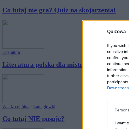
Co tutaj nie gra? Quiz na skojarzenia!
Quizowa 
If you wish 
sensitive in
Literatura
confirm you
Literatura polska dla mistrzów skojarzeń
continue se
information 
further disc
participants
Downstream 
Wiedza ogólna
·
Łamigłówki
Persona
Co tutaj NIE pasuje?
I want t