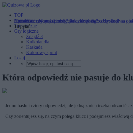
TOP
Najnowsze
6 punktów zdobywa przeciętniak, 10/10 osoba błyskotliwa - j
Litera A - czy jesteś chodzącą encyklopedią?
Humanista czy umysł ścisły? Postaramy się to odgadnąć na po
Tematyczne
10 pytań
10 pytań
12 pytań
Gry logiczne
Znajdź 3
Kulkolandia
Kaskada
Kolorowy sprint
Losuj
Która odpowiedź nie pasuje do kl
Jedno hasło i cztery odpowiedzi, ale jedną z nich trzeba odrzucić - z
Czy zorientujesz się, na czym polega klucz i podejmiesz właściwą 