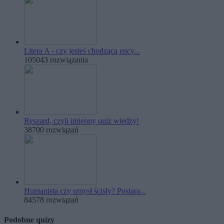
Litera A - czy jesteś chodzącą ency...
105043 rozwiązania
Ryszard, czyli imienny quiz wiedzy!
38700 rozwiązań
Humanista czy umysł ścisły? Postara...
84578 rozwiązań
Podobne quizy