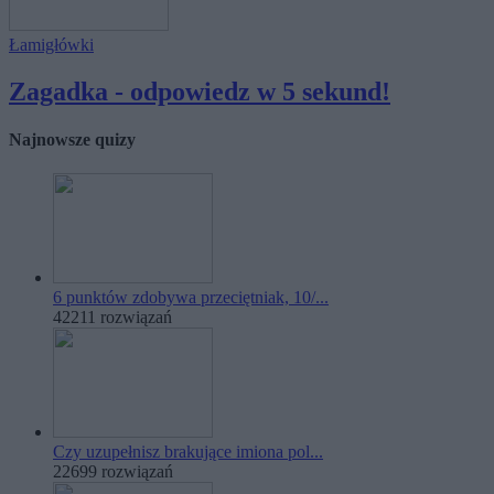
Łamigłówki
Zagadka - odpowiedz w 5 sekund!
Najnowsze quizy
6 punktów zdobywa przeciętniak, 10/...
42211 rozwiązań
Czy uzupełnisz brakujące imiona pol...
22699 rozwiązań