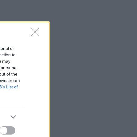
sonal or
ection to
ou may
 personal
out of the
 downstream
B’s List of