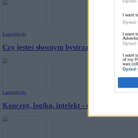
Opted 
I want t
Opted 
I want 
Łamigłówki
Advertis
Opted 
Czy jesteś słownym bystrzakiem?
I want t
of my P
was col
Opted 
Łamigłówki
Koncept, logika, intelekt - dasz radę przejść