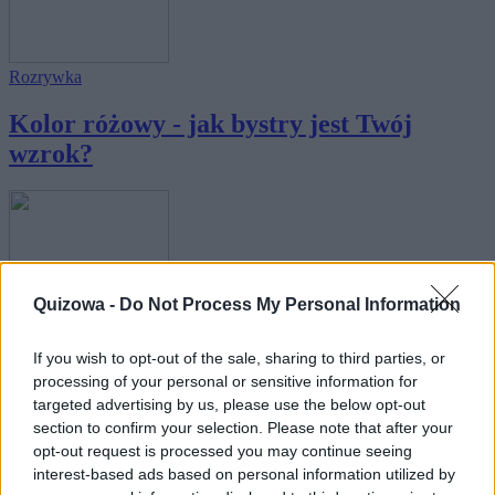
Rozrywka
Kolor różowy - jak bystry jest Twój
wzrok?
Quizowa -
Do Not Process My Personal Information
Rozrywka
Kolor żółty - jak bystry jest Twój wzrok?
If you wish to opt-out of the sale, sharing to third parties, or
processing of your personal or sensitive information for
targeted advertising by us, please use the below opt-out
section to confirm your selection. Please note that after your
opt-out request is processed you may continue seeing
interest-based ads based on personal information utilized by