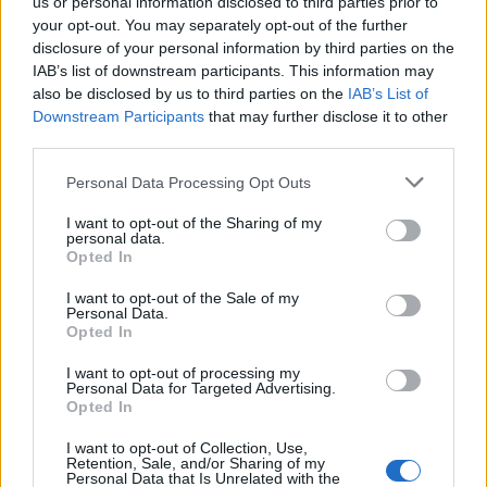
us or personal information disclosed to third parties prior to
your opt-out. You may separately opt-out of the further
Rozrywka
disclosure of your personal information by third parties on the
Kolor zielony - jak bystry jest Twój
IAB’s list of downstream participants. This information may
also be disclosed by us to third parties on the
IAB’s List of
wzrok?
Downstream Participants
that may further disclose it to other
third parties.
Personal Data Processing Opt Outs
I want to opt-out of the Sharing of my
personal data.
Opted In
Łamigłówki
I want to opt-out of the Sale of my
Kolor fioletowy - jak bystry jest Twój
Personal Data.
Opted In
wzrok?
I want to opt-out of processing my
Personal Data for Targeted Advertising.
Opted In
I want to opt-out of Collection, Use,
Retention, Sale, and/or Sharing of my
Personal Data that Is Unrelated with the