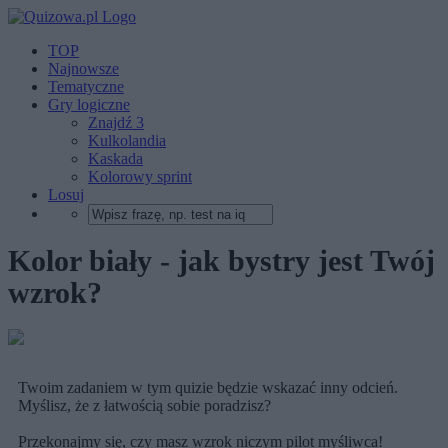
TOP
Najnowsze
Tematyczne
Gry logiczne
Znajdź 3
Kulkolandia
Kaskada
Kolorowy sprint
Losuj
Kolor biały - jak bystry jest Twój
wzrok?
Twoim zadaniem w tym quizie będzie wskazać inny odcień.
Myślisz, że z łatwością sobie poradzisz?
Przekonajmy się, czy masz wzrok niczym pilot myśliwca!