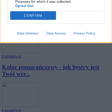
Purposes for which it was collected.
Łamigłówki
Opted Out
Kolor brązowy - jak bystry jest Twój
CONFIRM
wzrok?
Data Deletion
Data Access
Privacy Policy
Łamigłówki
Kolor pomarańczowy - jak bystry jest
Twój wzr...
Łamigłówki