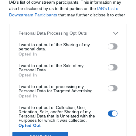
IAB’s list of downstream participants. This information may
Jak dobrze znasz nazwy różnych dań?
also be disclosed by us to third parties on the
IAB’s List of
Downstream Participants
that may further disclose it to other
third parties.
Personal Data Processing Opt Outs
I want to opt-out of the Sharing of my
personal data.
Opted In
Zdrowie i uroda
I want to opt-out of the Sale of my
Jak dobrze znasz tradycyjne desery
Personal Data.
europejski...
Opted In
I want to opt-out of processing my
Personal Data for Targeted Advertising.
Opted In
I want to opt-out of Collection, Use,
Retention, Sale, and/or Sharing of my
Personal Data that Is Unrelated with the
Zdrowie i uroda
Purposes for which it was collected.
Opted Out
Jak dobrze znasz rodzaje makaronu?