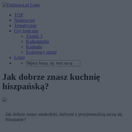
TOP
Najnowsze
Tematyczne
Gry logiczne
Znajdź 3
Kulkolandia
Kaskada
Kolorowy sprint
Losuj
Jak dobrze znasz kuchnię
hiszpańską?
Jak dobrze znasz smakołyki, którymi z przyjemnością raczą się
Hiszpanie?