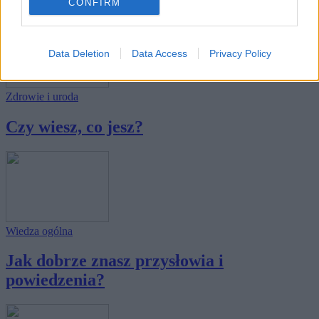
CONFIRM
Data Deletion
Data Access
Privacy Policy
Zdrowie i uroda
Czy wiesz, co jesz?
Wiedza ogólna
Jak dobrze znasz przysłowia i
powiedzenia?