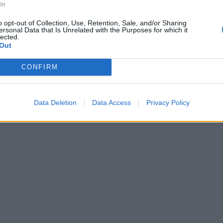
jc...
In
o opt-out of Collection, Use, Retention, Sale, and/or Sharing
ersonal Data that Is Unrelated with the Purposes for which it
lected.
Out
CONFIRM
powi...
Data Deletion
Data Access
Privacy Policy