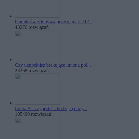
6 punktów zdobywa przeciętniak, 10/...
43276 rozwiązań
Czy uzupełnisz brakujące imiona pol...
23368 rozwiązań
Litera A - czy jesteś chodzącą ency...
105490 rozwiązań