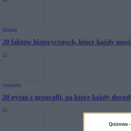
Historia
20 faktów historycznych, które każdy powin
Geografia
20 pytań z geografii, na które każdy dorosły
Quizowa 