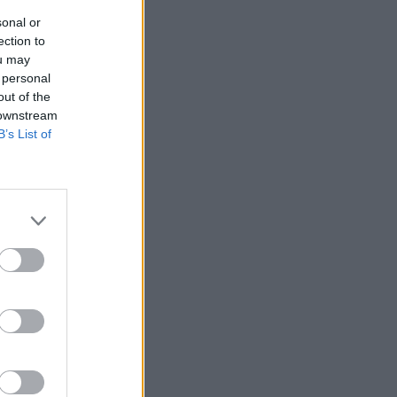
sonal or
ection to
ou may
 personal
out of the
 downstream
B’s List of