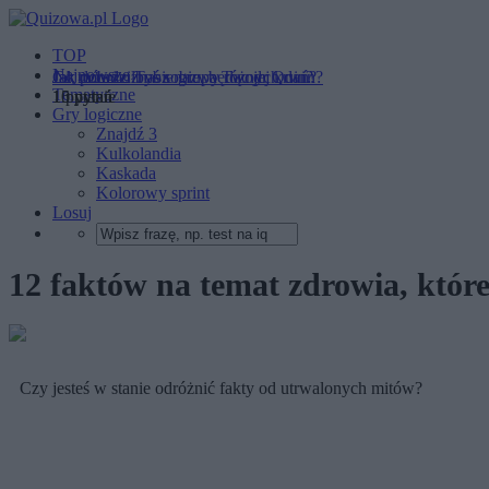
TOP
Najnowsze
Co mówi o Tobie grupa Twojej krwi?
Jak poradziłbyś sobie, będąc dr Quinn?
Jak dobrze znasz nazwy różnych dań?
Tematyczne
1 pytanie
15 pytań
10 pytań
Gry logiczne
Znajdź 3
Kulkolandia
Kaskada
Kolorowy sprint
Losuj
12 faktów na temat zdrowia, któr
Czy jesteś w stanie odróżnić fakty od utrwalonych mitów?