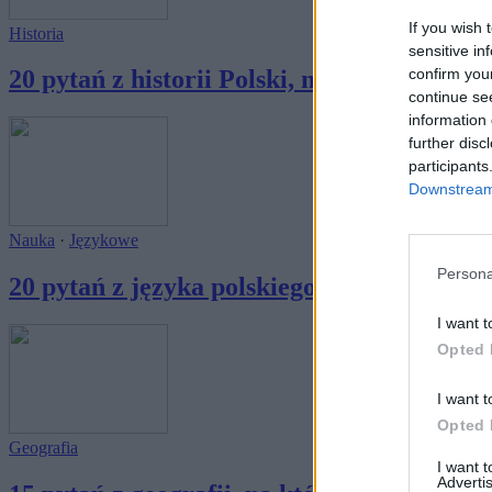
If you wish 
Historia
sensitive in
confirm you
20 pytań z historii Polski, na które każdy do
continue se
information 
further disc
participants
Downstream 
Nauka
·
Językowe
Persona
20 pytań z języka polskiego, na które każdy
I want t
Opted 
I want t
Opted 
Geografia
I want 
Advertis