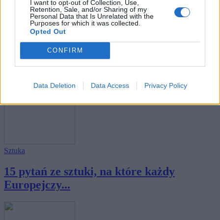
I want to opt-out of Collection, Use,
Retention, Sale, and/or Sharing of my
Personal Data that Is Unrelated with the
Purposes for which it was collected.
Opted Out
Historia
·
Ludzie
CONFIRM
Historia Polski - czy skojarzysz osobę z
ważn...
Data Deletion
Data Access
Privacy Policy
Sztuka
15 pytań ze sztuki, na które każdy
Europejczy...