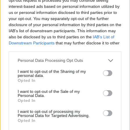
opt-out request is processed you may continue seeing
interest-based ads based on personal information utilized by
us or personal information disclosed to third parties prior to
your opt-out. You may separately opt-out of the further
disclosure of your personal information by third parties on the
IAB’s list of downstream participants. This information may
Historia
also be disclosed by us to third parties on the
IAB’s List of
Historia Polski - tylko 10% osób kończy
Downstream Participants
that may further disclose it to other
third parties.
ten q...
Personal Data Processing Opt Outs
I want to opt-out of the Sharing of my
personal data.
Opted In
I want to opt-out of the Sale of my
Historia
Personal Data.
Opted In
12 najważniejszych dat z historii Polski,
I want to opt-out of processing my
któ...
Personal Data for Targeted Advertising.
Opted In