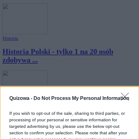
Historia
Historia Polski - tylko 1 na 20 osób
zdobywa ...
Quizowa -
Do Not Process My Personal Information
Historia
If you wish to opt-out of the sale, sharing to third parties, or
Ogólna historia Polski - jak dobrze ją
processing of your personal or sensitive information for
znasz?
targeted advertising by us, please use the below opt-out
section to confirm your selection. Please note that after your