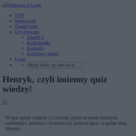
TOP
Najnowsze
Tematyczne
Gry logiczne
Znajdź 3
Kulkolandia
Kaskada
Kolorowy sprint
Losuj
Henryk, czyli imienny quiz
wiedzy!
W tym quizie zadamy Ci dziesięć pytań na temat słynnych
osobistości, polskich i światowych, których łączy wspólne imię -
Henryk.