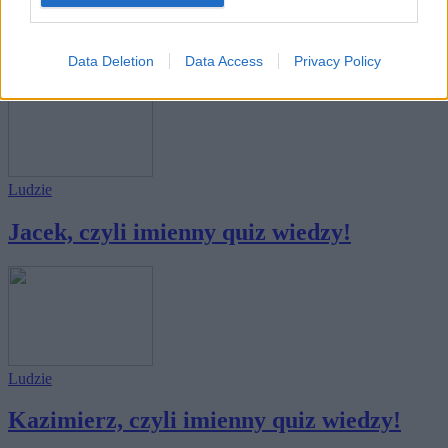
Ludzie
Stanisław, czyli imienny quiz wiedzy!
Data Deletion
Data Access
Privacy Policy
Ludzie
Jacek, czyli imienny quiz wiedzy!
Ludzie
Kazimierz, czyli imienny quiz wiedzy!