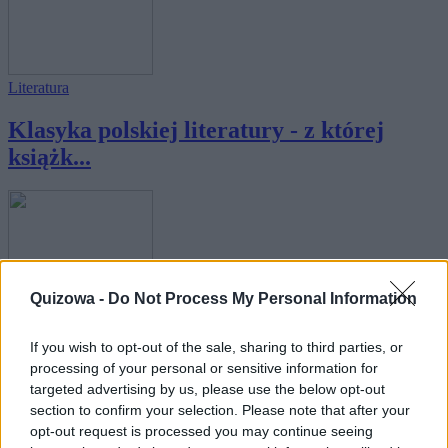
Literatura
Klasyka polskiej literatury - z której
książk...
Quizowa -
Do Not Process My Personal Information
Literatura
Czy rozpoznasz, z jakiej książki pochodzi
If you wish to opt-out of the sale, sharing to third parties, or
to ...
processing of your personal or sensitive information for
targeted advertising by us, please use the below opt-out
section to confirm your selection. Please note that after your
opt-out request is processed you may continue seeing