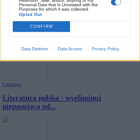
Retention, Sale, and/or Sharing of my
Personal Data that Is Unrelated with the
Purposes for which it was collected.
Opted Out
Literatura
CONFIRM
Odgadniesz, jakiej liczby brakuje w
tytule ks...
Data Deletion
Data Access
Privacy Policy
Literatura
Literatura polska - wyeliminuj
niepasującą od...