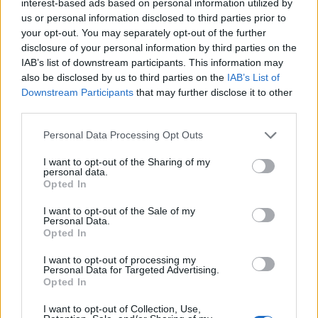
interest-based ads based on personal information utilized by
us or personal information disclosed to third parties prior to
your opt-out. You may separately opt-out of the further
disclosure of your personal information by third parties on the
Literatura
IAB’s list of downstream participants. This information may
Ostatnie zdania słynnych książek -
also be disclosed by us to third parties on the
IAB’s List of
Downstream Participants
that may further disclose it to other
rozpoznasz...
third parties.
Personal Data Processing Opt Outs
I want to opt-out of the Sharing of my
personal data.
Opted In
Literatura
I want to opt-out of the Sale of my
Personal Data.
Czy rozpoznasz tytuły książek po
Opted In
słowach-kluc...
I want to opt-out of processing my
Personal Data for Targeted Advertising.
Opted In
I want to opt-out of Collection, Use,