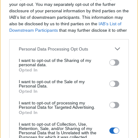
your opt-out. You may separately opt-out of the further
Wiedza ogólna
disclosure of your personal information by third parties on the
IAB’s list of downstream participants. This information may
Czy będzie nam łatwo wybrać
also be disclosed by us to third parties on the
IAB’s List of
Downstream Participants
that may further disclose it to other
prawidłową odpowi...
third parties.
Personal Data Processing Opt Outs
I want to opt-out of the Sharing of my
personal data.
Opted In
Wiedza ogólna
I want to opt-out of the Sale of my
Personal Data.
Czy wybierzesz właściwą odpowiedź?
Opted In
I want to opt-out of processing my
Personal Data for Targeted Advertising.
Opted In
I want to opt-out of Collection, Use,
Retention, Sale, and/or Sharing of my
Personal Data that Is Unrelated with the
Wiedza ogólna
Purposes for which it was collected.