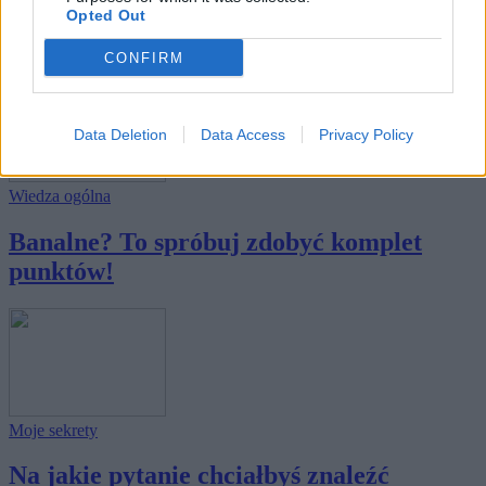
Opted Out
Czy dopasujesz pytanie do odpowiedzi?
CONFIRM
Data Deletion
Data Access
Privacy Policy
Wiedza ogólna
Banalne? To spróbuj zdobyć komplet
punktów!
Moje sekrety
Na jakie pytanie chciałbyś znaleźć