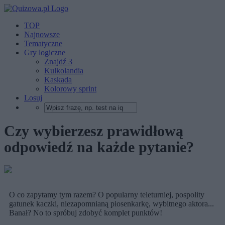
TOP
Najnowsze
Tematyczne
Gry logiczne
Znajdź 3
Kulkolandia
Kaskada
Kolorowy sprint
Losuj
Czy wybierzesz prawidłową
odpowiedź na każde pytanie?
O co zapytamy tym razem? O popularny teleturniej, pospolity
gatunek kaczki, niezapomnianą piosenkarkę, wybitnego aktora...
Banał? No to spróbuj zdobyć komplet punktów!