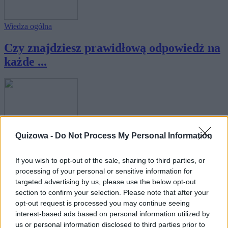
Wiedza ogólna
Czy znajdziesz prawidłową odpowiedź na
każde ...
Quizowa -
Do Not Process My Personal Information
Nauka
Czy wybierzesz właściwą odpowiedź na te
If you wish to opt-out of the sale, sharing to third parties, or
pytan...
processing of your personal or sensitive information for
targeted advertising by us, please use the below opt-out
section to confirm your selection. Please note that after your
opt-out request is processed you may continue seeing
interest-based ads based on personal information utilized by
us or personal information disclosed to third parties prior to