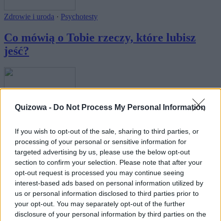
Zdrowie i uroda
·
Psychotesty
Co mówią o Tobie rzeczy, które lubisz
jeść?
Quizowa -
Do Not Process My Personal Information
Rozrywka
If you wish to opt-out of the sale, sharing to third parties, or
Czy zgadniemy Twój wiek na podstawie
processing of your personal or sensitive information for
targeted advertising by us, please use the below opt-out
tego, ja...
section to confirm your selection. Please note that after your
opt-out request is processed you may continue seeing
interest-based ads based on personal information utilized by
us or personal information disclosed to third parties prior to
your opt-out. You may separately opt-out of the further
disclosure of your personal information by third parties on the