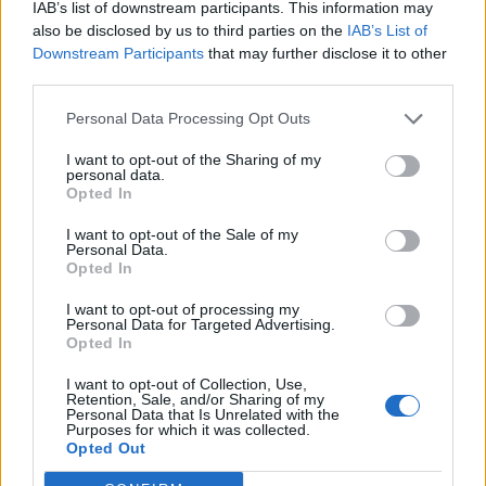
IAB’s list of downstream participants. This information may
Przyrodnicze
also be disclosed by us to third parties on the
IAB’s List of
Downstream Participants
that may further disclose it to other
Zioła stosowane w kuchni - rozpoznasz je
third parties.
na z...
Personal Data Processing Opt Outs
I want to opt-out of the Sharing of my
personal data.
Opted In
I want to opt-out of the Sale of my
Personal Data.
Zdrowie i uroda
Opted In
Jak dobrze znasz kuchnię polską?
I want to opt-out of processing my
Personal Data for Targeted Advertising.
Opted In
I want to opt-out of Collection, Use,
Retention, Sale, and/or Sharing of my
Personal Data that Is Unrelated with the
Purposes for which it was collected.
Opted Out
Rozrywka