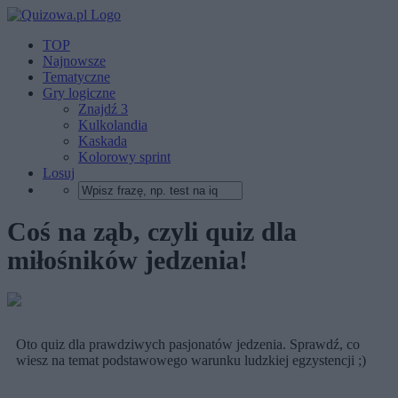
TOP
Najnowsze
Tematyczne
Gry logiczne
Znajdź 3
Kulkolandia
Kaskada
Kolorowy sprint
Losuj
Coś na ząb, czyli quiz dla
miłośników jedzenia!
Oto quiz dla prawdziwych pasjonatów jedzenia. Sprawdź, co
wiesz na temat podstawowego warunku ludzkiej egzystencji ;)