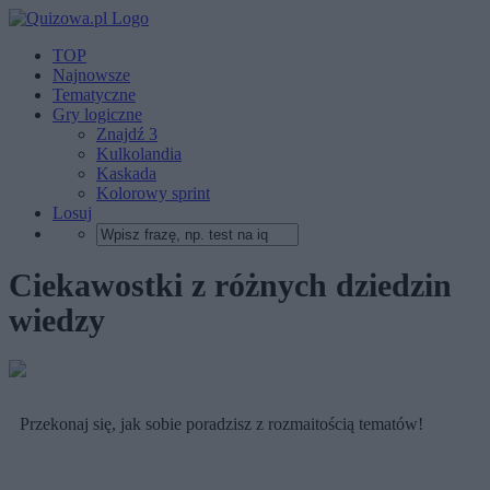
TOP
Najnowsze
Tematyczne
Gry logiczne
Znajdź 3
Kulkolandia
Kaskada
Kolorowy sprint
Losuj
Ciekawostki z różnych dziedzin
wiedzy
Przekonaj się, jak sobie poradzisz z rozmaitością tematów!