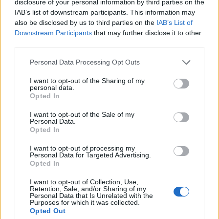
disclosure of your personal information by third parties on the
Przekrojowy test wiedzy różnej - jak
IAB’s list of downstream participants. This information may
wypadnie...
also be disclosed by us to third parties on the
IAB’s List of
Downstream Participants
that may further disclose it to other
third parties.
Personal Data Processing Opt Outs
I want to opt-out of the Sharing of my
personal data.
Wiedza ogólna
Opted In
Czy znasz poprawne odpowiedzi na
I want to opt-out of the Sale of my
Personal Data.
pytania z ró...
Opted In
I want to opt-out of processing my
Personal Data for Targeted Advertising.
Opted In
I want to opt-out of Collection, Use,
Retention, Sale, and/or Sharing of my
Personal Data that Is Unrelated with the
Ludzie
Purposes for which it was collected.
Opted Out
Czy znasz ciekawostki o kobietach?