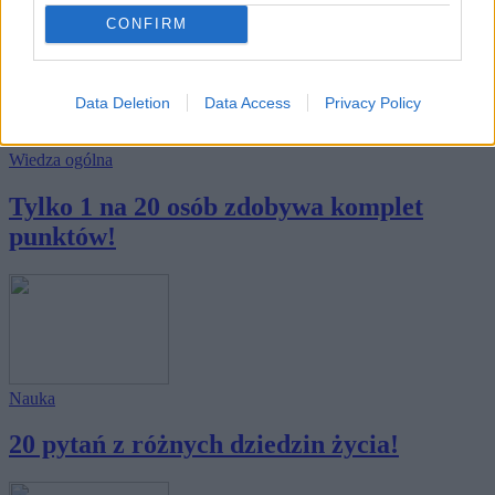
CONFIRM
Data Deletion
Data Access
Privacy Policy
Wiedza ogólna
Tylko 1 na 20 osób zdobywa komplet
punktów!
Nauka
20 pytań z różnych dziedzin życia!