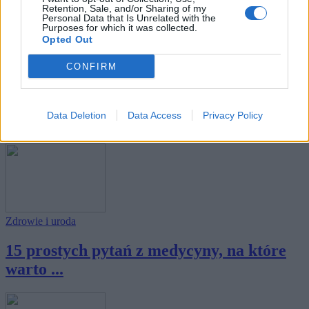
Retention, Sale, and/or Sharing of my
Personal Data that Is Unrelated with the
Purposes for which it was collected.
Opted Out
CONFIRM
Sztuka
15 pytań ze sztuki, na które wypada znać
Data Deletion
Data Access
Privacy Policy
odpo...
Zdrowie i uroda
15 prostych pytań z medycyny, na które
warto ...