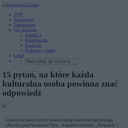
TOP
Najnowsze
Tematyczne
Gry logiczne
Znajdź 3
Kulkolandia
Kaskada
Kolorowy sprint
Losuj
15 pytań, na które każda
kulturalna osoba powinna znać
odpowiedź
Głównym założycielem krakowskiego kabaretu literackiego
„Piwnica pod Baranami” był... Autorem obrazów „Niepokój” i