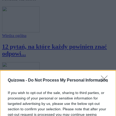
Wiedza ogólna
12 pytań, na które każdy powinien znać
odpowi...
Quizowa -
Do Not Process My Personal Information
Historia
·
Sztuka
If you wish to opt-out of the sale, sharing to third parties, or
processing of your personal or sensitive information for
10 pytań z kultury, na które warto znać
targeted advertising by us, please use the below opt-out
odpow...
section to confirm your selection. Please note that after your
opt-out request is processed you may continue seeing