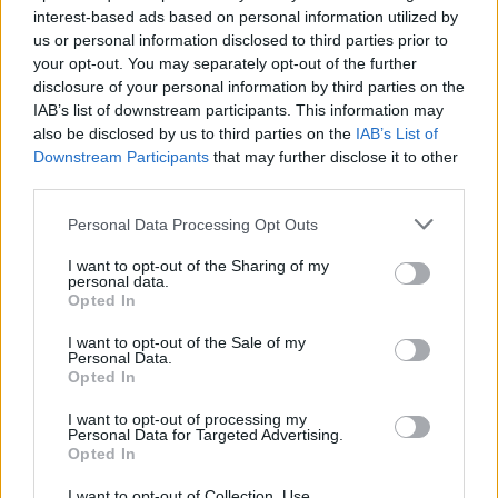
interest-based ads based on personal information utilized by
us or personal information disclosed to third parties prior to
your opt-out. You may separately opt-out of the further
disclosure of your personal information by third parties on the
IAB’s list of downstream participants. This information may
also be disclosed by us to third parties on the
IAB’s List of
Sztuka
Downstream Participants
that may further disclose it to other
15 pytań z kultury, na które wypada znać
third parties.
odpo...
Personal Data Processing Opt Outs
I want to opt-out of the Sharing of my
personal data.
Opted In
I want to opt-out of the Sale of my
Personal Data.
Sztuka
Opted In
15 pytań ze sztuki, na które każdy
I want to opt-out of processing my
Personal Data for Targeted Advertising.
Europejczy...
Opted In
I want to opt-out of Collection, Use,