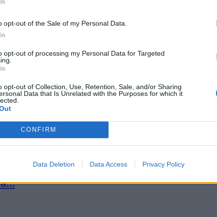
...
In
o opt-out of the Sale of my Personal Data.
In
to opt-out of processing my Personal Data for Targeted
ing.
In
o opt-out of Collection, Use, Retention, Sale, and/or Sharing
a...
ersonal Data that Is Unrelated with the Purposes for which it
lected.
Out
CONFIRM
Data Deletion
Data Access
Privacy Policy
a...