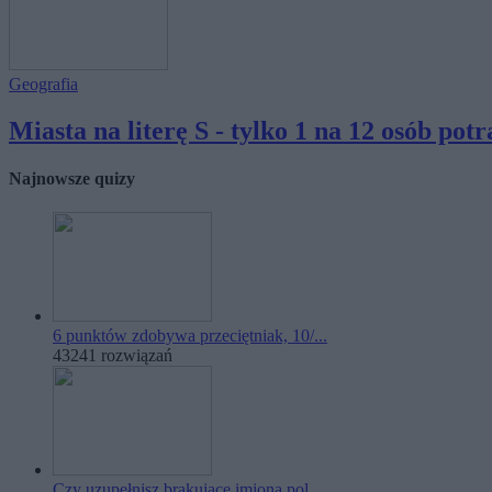
Geografia
Miasta na literę S - tylko 1 na 12 osób potra
Najnowsze quizy
6 punktów zdobywa przeciętniak, 10/...
43241 rozwiązań
Czy uzupełnisz brakujące imiona pol...