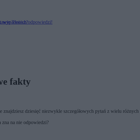
ak wypadniesz?
stawie Twoich odpowiedzi!
we fakty
zie znajdziesz dziesięć niezwykle szczegółowych pytań z wielu różnych 
ra zna na nie odpowiedzi?