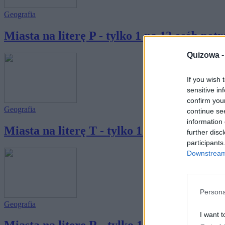
Geografia
Miasta na literę P - tylko 1 na 12 osób potra
Quizowa 
If you wish 
sensitive in
confirm you
Geografia
continue se
information 
Miasta na literę T - tylko 1 na 12 osób potra
further disc
participants
Downstream 
Persona
Geografia
I want t