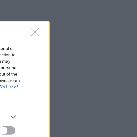
sonal or
ection to
ou may
 personal
out of the
 downstream
B’s List of