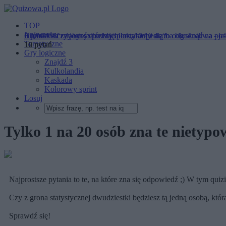
TOP
Najnowsze
6 punktów zdobywa przeciętniak, 10/10 osoba błyskotliwa - j
Litera A - czy jesteś chodzącą encyklopedią?
Humanista czy umysł ścisły? Postaramy się to odgadnąć na po
Tematyczne
10 pytań
10 pytań
12 pytań
Gry logiczne
Znajdź 3
Kulkolandia
Kaskada
Kolorowy sprint
Losuj
Tylko 1 na 20 osób zna te nietypo
Najprostsze pytania to te, na które zna się odpowiedź ;) W tym qui
Czy z grona statystycznej dwudziestki będziesz tą jedną osobą, któ
Sprawdź się!