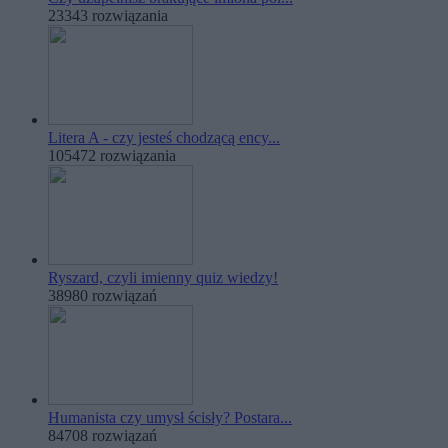
23343 rozwiązania
Litera A - czy jesteś chodzącą ency...
105472 rozwiązania
Ryszard, czyli imienny quiz wiedzy!
38980 rozwiązań
Humanista czy umysł ścisły? Postara...
84708 rozwiązań