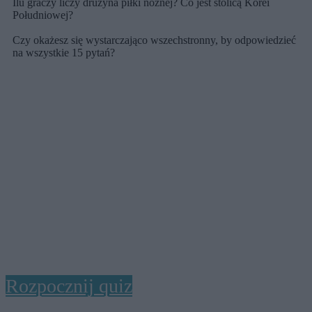
Ilu graczy liczy drużyna piłki nożnej? Co jest stolicą Korei
Południowej?
Czy okażesz się wystarczająco wszechstronny, by odpowiedzieć
na wszystkie 15 pytań?
Rozpocznij quiz