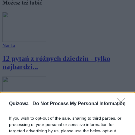
Możesz też lubić
Nauka
12 pytań z różnych dziedzin - tylko
najbardzi...
Quizowa -
Do Not Process My Personal Information
Wiedza ogólna
If you wish to opt-out of the sale, sharing to third parties, or
Tylko najbardziej wszechstronne osoby
processing of your personal or sensitive information for
uzyskuj...
targeted advertising by us, please use the below opt-out