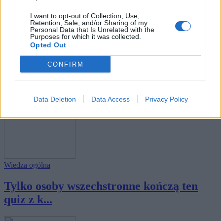
I want to opt-out of Collection, Use,
Retention, Sale, and/or Sharing of my
Personal Data that Is Unrelated with the
Purposes for which it was collected.
Opted Out
Wiedza ogólna
CONFIRM
10 prostych pytań, jednak tylko wybitni
zdobę...
Data Deletion
Data Access
Privacy Policy
Wiedza ogólna
Tylko osoby wszechstronne kończą ten
quiz z k...