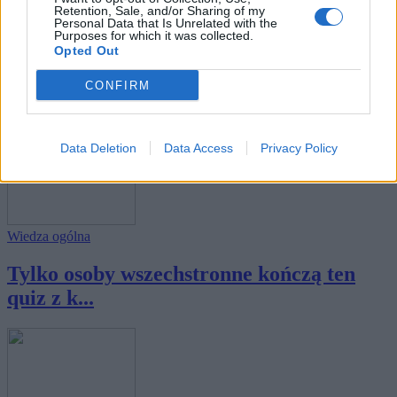
Retention, Sale, and/or Sharing of my
Personal Data that Is Unrelated with the
Purposes for which it was collected.
Wiedza ogólna
Opted Out
Tylko osoby wszechstronne mają szansę
CONFIRM
na dobr...
Data Deletion
Data Access
Privacy Policy
Wiedza ogólna
Tylko osoby wszechstronne kończą ten
quiz z k...