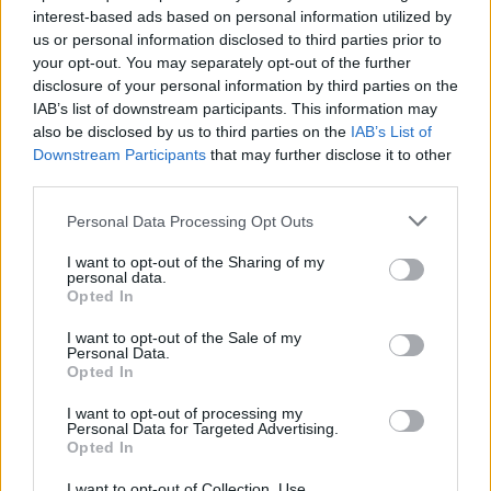
interest-based ads based on personal information utilized by
us or personal information disclosed to third parties prior to
your opt-out. You may separately opt-out of the further
Wiedza ogólna
disclosure of your personal information by third parties on the
IAB’s list of downstream participants. This information may
Tylko najbardziej wszechstronne osoby
also be disclosed by us to third parties on the
IAB’s List of
znają o...
Downstream Participants
that may further disclose it to other
third parties.
Personal Data Processing Opt Outs
I want to opt-out of the Sharing of my
personal data.
Opted In
Wiedza ogólna
I want to opt-out of the Sale of my
Piekielnie trudny test wiedzy ogólnej -
Personal Data.
Opted In
Zdobę...
I want to opt-out of processing my
Personal Data for Targeted Advertising.
Opted In
I want to opt-out of Collection, Use,