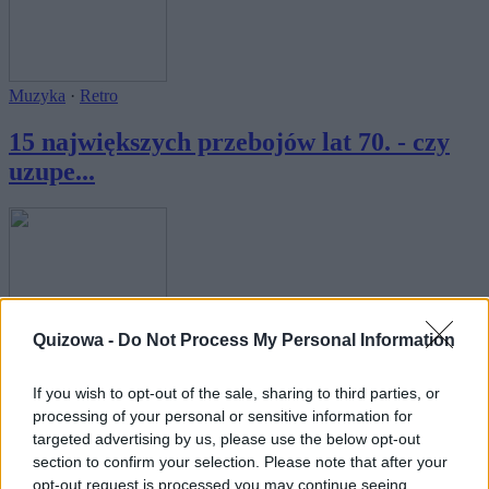
Muzyka
·
Retro
15 największych przebojów lat 70. - czy
uzupe...
Muzyka
·
Retro
Quizowa -
Do Not Process My Personal Information
15 największych przebojów lat 80. - czy
If you wish to opt-out of the sale, sharing to third parties, or
uzupe...
processing of your personal or sensitive information for
targeted advertising by us, please use the below opt-out
section to confirm your selection. Please note that after your
opt-out request is processed you may continue seeing