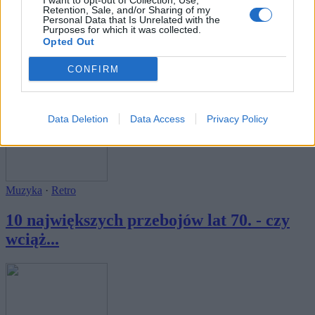
I want to opt-out of Collection, Use,
Retention, Sale, and/or Sharing of my
Personal Data that Is Unrelated with the
Purposes for which it was collected.
Muzyka
Opted Out
10 największych przebojów
CONFIRM
przedwojennych - cz...
Data Deletion
Data Access
Privacy Policy
Muzyka
·
Retro
10 największych przebojów lat 70. - czy
wciąż...