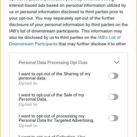
interest-based ads based on personal information utilized by
us or personal information disclosed to third parties prior to
your opt-out. You may separately opt-out of the further
Muzyka
·
Retro
disclosure of your personal information by third parties on the
IAB’s list of downstream participants. This information may
15 największych przebojów lat 90. - czy
also be disclosed by us to third parties on the
IAB’s List of
uzupe...
Downstream Participants
that may further disclose it to other
third parties.
Personal Data Processing Opt Outs
I want to opt-out of the Sharing of my
personal data.
Opted In
Muzyka
I want to opt-out of the Sale of my
12 największych przebojów
Personal Data.
Opted In
przedwojennych - cz...
I want to opt-out of processing my
Personal Data for Targeted Advertising.
Opted In