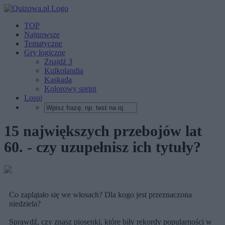
TOP
Najnowsze
Tematyczne
Gry logiczne
Znajdź 3
Kulkolandia
Kaskada
Kolorowy sprint
Losuj
15 największych przebojów lat
60. - czy uzupełnisz ich tytuły?
Co zaplątało się we włosach? Dla kogo jest przeznaczona
niedziela?
Sprawdź, czy znasz piosenki, które biły rekordy popularności w