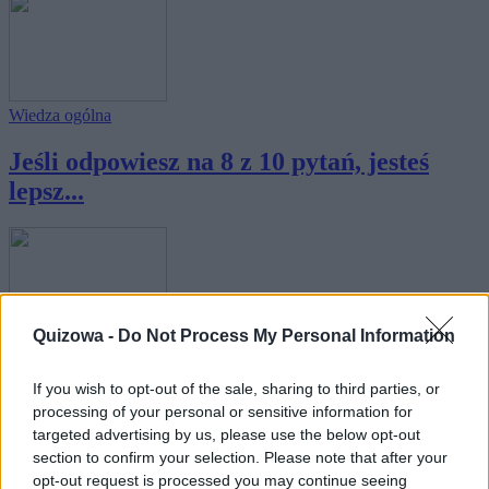
Wiedza ogólna
Jeśli odpowiesz na 8 z 10 pytań, jesteś
lepsz...
Quizowa -
Do Not Process My Personal Information
Wiedza ogólna
If you wish to opt-out of the sale, sharing to third parties, or
Zdobędziesz 7/9? Jesteś lepszy niż
processing of your personal or sensitive information for
większość!
targeted advertising by us, please use the below opt-out
section to confirm your selection. Please note that after your
opt-out request is processed you may continue seeing