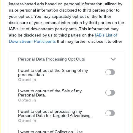
interest-based ads based on personal information utilized by
us or personal information disclosed to third parties prior to
your opt-out. You may separately opt-out of the further
disclosure of your personal information by third parties on the
Wiedza ogólna
IAB’s list of downstream participants. This information may
also be disclosed by us to third parties on the
IAB’s List of
Statystyczna osoba dostaje w tym quizie 7
Downstream Participants
that may further disclose it to other
pun...
third parties.
Personal Data Processing Opt Outs
I want to opt-out of the Sharing of my
personal data.
Opted In
Wiedza ogólna
I want to opt-out of the Sale of my
Personal Data.
Opted In
Jeśli zrobisz mniej niż 3 błędy, jesteś
lepsz...
I want to opt-out of processing my
Personal Data for Targeted Advertising.
Opted In
I want to opt-out of Collection, Use,