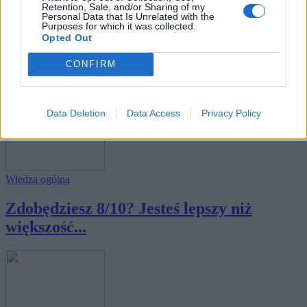
Retention, Sale, and/or Sharing of my
Personal Data that Is Unrelated with the
Purposes for which it was collected.
Opted Out
Wiedza ogólna
CONFIRM
Średnia to 7/10 - przebijesz ją?
Data Deletion
Data Access
Privacy Policy
Wiedza ogólna
Zdobędziesz 8/10? Jesteś lepszy niż
większość...