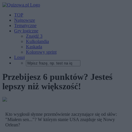
TOP
Najnowsze
Tematyczne
Gry logiczne
Znajdź 3
Kulkolandia
Kaskada
Kolorowy sprint
Losuj
Przebijesz 6 punktów? Jesteś
lepszy niż większość!
Kto wygłosił słynne przemówienie zaczynające się od słów:
"Miałem sen..."? W którym stanie USA znajduje się Nowy
Orlean?