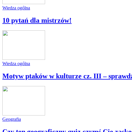
Wiedza ogólna
10 pytań dla mistrzów!
Wiedza ogólna
Motyw ptaków w kulturze cz. III – sprawdź, 
Geografia
Czy ten geograficzny quiz czymś Cię zask