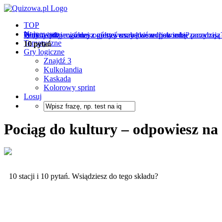
TOP
Najnowsze
W tym quizie wiedzy ogólnej wszystkie odpowiedzi zaczynają si
Tematyczny miszmasz - jesteś osobą wszechstronną?
Quiz wiedzy ogólnej z motywem włosów - jak sobie poradzisz
Tematyczne
10 pytań
10 pytań
10 pytań
Gry logiczne
Znajdź 3
Kulkolandia
Kaskada
Kolorowy sprint
Losuj
Pociąg do kultury – odpowiesz na
10 stacji i 10 pytań. Wsiądziesz do tego składu?